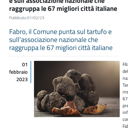
e sull’associazione nazionale che
raggruppa le 67 migliori città italiane
Pubblicato 01/02/23
Fabro, il Comune punta sul tartufo e
sull’associazione nazionale che
raggruppa le 67 migliori città italiane
01
FA
de
febbraio
na
2023
Ta
ins
67 
pr
in
co
Fa