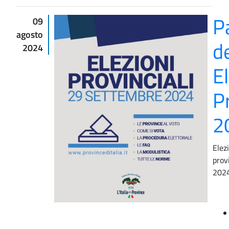
P
09
agosto
d
2024
E
Pr
2
Elez
prov
202