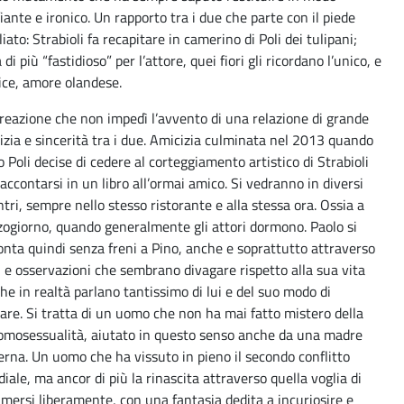
fiante e ironico. Un rapporto tra i due che parte con il piede
iato: Strabioli fa recapitare in camerino di Poli dei tulipani;
 di più “fastidioso” per l’attore, quei fiori gli ricordano l’unico, e
lice, amore olandese.
reazione che non impedì l’avvento di una relazione di grande
izia e sincerità tra i due. Amicizia culminata nel 2013 quando
o Poli decise di cedere al corteggiamento artistico di Strabioli
raccontarsi in un libro all’ormai amico. Si vedranno in diversi
ntri, sempre nello stesso ristorante e alla stessa ora. Ossia a
ogiorno, quando generalmente gli attori dormono. Paolo si
onta quindi senza freni a Pino, anche e soprattutto attraverso
i e osservazioni che sembrano divagare rispetto alla sua vita
he in realtà parlano tantissimo di lui e del suo modo di
are. Si tratta di un uomo che non ha mai fatto mistero della
omosessualità, aiutato in questo senso anche da una madre
rna. Un uomo che ha vissuto in pieno il secondo conflitto
iale, ma ancor di più la rinascita attraverso quella voglia di
imersi liberamente, con una fantasia dedita a incuriosire e