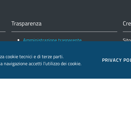
Trasparenza
Cre
Amministrazione trasparente
Sito
Note legali e copyright
Fin
Privacy e Cookies
za cookie tecnici e di terze parti.
Ele
PRIVACY PO
 navigazione accetti l’utilizzo dei cookie.