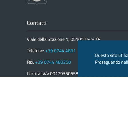
Contatti
Viale della Stazione 1, 05100 Terni TR
Telefono:
+39 0744 4831
Questo sito utiliz
Proseguendo nella
Fax:
+39 0744 483250
Partita IVA: 00179350558
email:
provincia.terni@postacert.umbria.it