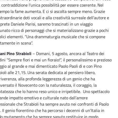
a contraddizione l'unica possibilità per essere coerente. Nel
tempo la fame aumenta. E ci si ascolta sempre meno. Grazie
straordinarie doti vocali e alla creatività surreale dell’autore e
rprete Daniele Parisi, saremo trascinati in un viaggio
lunato ricco di personaggi che si materializzano grazie a pochi
lici elementi. “Una drammaturgia musicale che si compone
ttamente in scena”.
ni Pino Strabioli
– Domani, 5 agosto, ancora al Teatro dei
dini “Sempre fiori e mai un fioraio!”, il personalissimo e prezioso
gio al grande e mai dimenticato Paolo Paoli di e con Pino
bioli alle 21,15. Una serata dedicata al pensiero libero,
irriverenza, alla profonda leggerezza di un genio che ha
aversato il Novecento con la naturalezza, il coraggio, la
ntatezza che lo hanno reso unico e irripetibile. Uno spettacolo
rande impatto emotivo e culturale nato dall’amore
essionale che Strabioli ha sempre avuto nei confronti di Paolo
. Il genio fiorentino che ha percorso i decenni di un’Italia in
do mutamento che ha sempre saputo restituire in modo