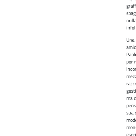
graf
sbagl
nulla
infe
Una 
amic
Paol
per 
inco
mezz
racc
gest
ma c
pens
sua 
mode
mond
espr