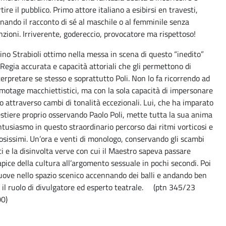
tire il pubblico. Primo attore italiano a esibirsi en travesti,
rnando il racconto di sé al maschile o al femminile senza
inzioni. Irriverente, godereccio, provocatore ma rispettoso!
ino Strabioli ottimo nella messa in scena di questo “inedito”
. Regia accurata e capacità attoriali che gli permettono di
terpretare se stesso e soprattutto Poli. Non lo fa ricorrendo ad
motage macchiettistici, ma con la sola capacità di impersonare
tro attraverso cambi di tonalità eccezionali. Lui, che ha imparato
estiere proprio osservando Paolo Poli, mette tutta la sua anima
entusiasmo in questo straordinario percorso dai ritmi vorticosi e
cosissimi. Un’ora e venti di monologo, conservando gli scambi
ci e la disinvolta verve con cui il Maestro sapeva passare
’apice della cultura all’argomento sessuale in pochi secondi. Poi
uove nello spazio scenico accennando dei balli e andando ben
e il ruolo di divulgatore ed esperto teatrale. (ptn 345/23
0)