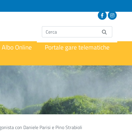
Albo Online
Portale gare telematiche
agonista con Daniele Parisi e Pino Strabioli