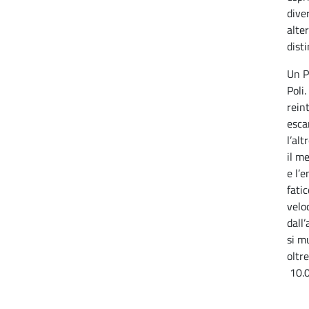
diver
alte
dist
Un P
Poli
rein
esca
l’al
il m
e l’
fati
velo
dall
si m
oltr
10.0