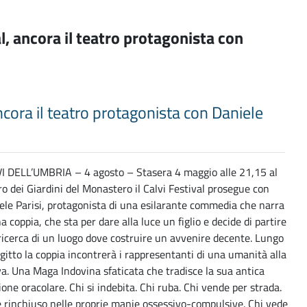
al, ancora il teatro protagonista con
 ancora il teatro protagonista con Daniele
I DELL’UMBRIA – 4 agosto – Stasera 4 maggio alle 21,15 al
ro dei Giardini del Monastero il Calvi Festival prosegue con
ele Parisi, protagonista di una esilarante commedia che narra
a coppia, che sta per dare alla luce un figlio e decide di partire
 ricerca di un luogo dove costruire un avvenire decente. Lungo
ragitto la coppia incontrerà i rappresentanti di una umanità alla
va. Una Maga Indovina sfaticata che tradisce la sua antica
ione oracolare. Chi si indebita. Chi ruba. Chi vende per strada.
è rinchiuso nelle proprie manie ossessivo-compulsive. Chi vede