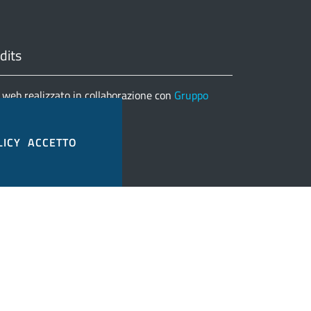
dits
 web realizzato in collaborazione con
Gruppo
matica
nco completo credits
LICY
ACCETTO