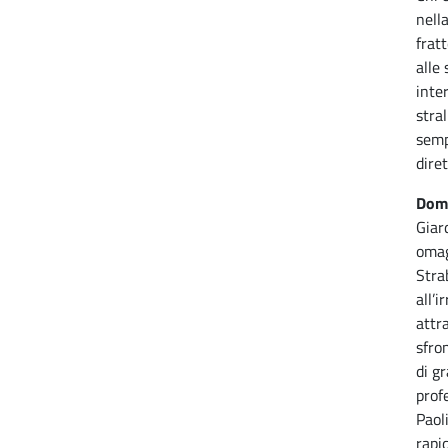
nell
frat
alle 
inte
stra
semp
dire
Doma
Giar
omag
Stra
all’
attr
sfro
di g
prof
Paoli
rapi