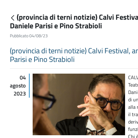
(provincia di terni notizie) Calvi Festiv
Daniele Parisi e Pino Strabioli
Pubblicato 04/08/23
(provincia di terni notizie) Calvi Festival,
Parisi e Pino Strabioli
04
CALV
Teat
agosto
Dani
2023
di un
alla
il t
deri
funz
Chi 