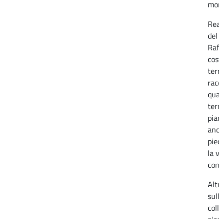
mon
Rea
del
Raf
cos
ter
rac
qua
ter
pia
anc
pie
la 
con
Alt
sul
col