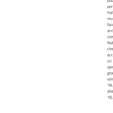
pia
par
ita
mur
fac
arc
com
Nat
che
acc
un 
spi
gio
son
18,
all
18