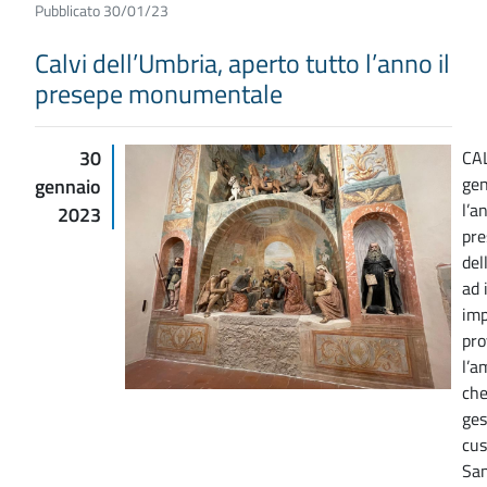
Pubblicato 30/01/23
Calvi dell’Umbria, aperto tutto l’anno il
presepe monumentale
30
CA
gen
gennaio
l’a
2023
pre
del
ad 
imp
pro
l’a
che
ges
cus
San