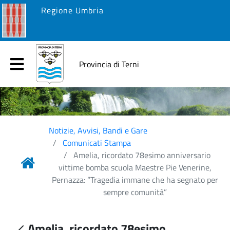
Regione Umbria
Provincia di Terni
Notizie, Avvisi, Bandi e Gare
Comunicati Stampa
Amelia, ricordato 78esimo anniversario
vittime bomba scuola Maestre Pie Venerine,
Pernazza: “Tragedia immane che ha segnato per
sempre comunità”
Amelia, ricordato 78esimo