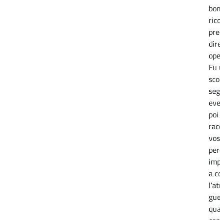
bom
ric
pre
dir
ope
Fu 
sco
seg
eve
poi
rac
vos
per
imp
a c
l’a
gue
qua