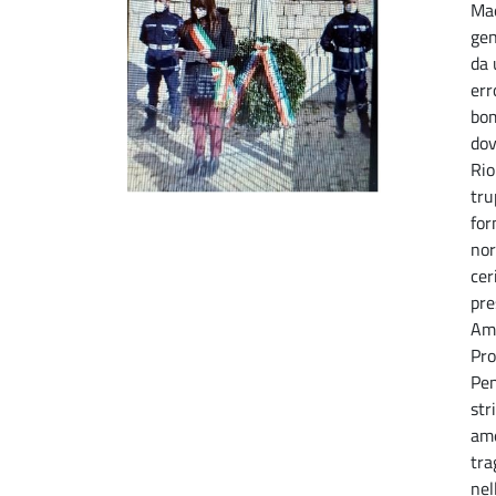
Mae
gen
da 
err
bo
dov
Rio
tru
for
nor
cer
pre
Ame
Pro
Pen
str
ame
tra
nel