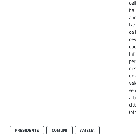
del
ha 
ann
l’a
da
des
que
inf
per
nos
un’
val
sem
all
cit
(pt
PRESIDENTE
COMUNI
AMELIA