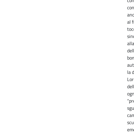
con
con
anc
al 
toc
sin
all
del
bom
aut
la 
Lor
del
ogn
“pr
sgu
cam
scu
emo