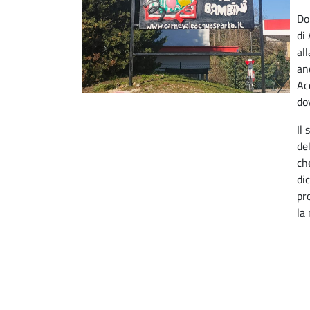
Do
di
al
an
Ac
dov
Il
de
ch
dic
pr
la