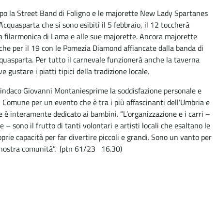
po la Street Band di Foligno e le majorette New Lady Spartanes
 Acquasparta che si sono esibiti il 5 febbraio, il 12 toccherà
la filarmonica di Lama e alle sue majorette. Ancora majorette
che per il 19 con le Pomezia Diamond affiancate dalla banda di
quasparta. Per tutto il carnevale funzionerà anche la taverna
e gustare i piatti tipici della tradizione locale.
 sindaco Giovanni Montaniesprime la soddisfazione personale e
l Comune per un evento che è tra i più affascinanti dell’Umbria e
e è interamente dedicato ai bambini. “L’organizzazione e i carri –
e – sono il frutto di tanti volontari e artisti locali che esaltano le
oprie capacità per far divertire piccoli e grandi. Sono un vanto per
 nostra comunità”. (ptn 61/23 16.30)