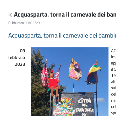
Acquasparta, torna il carnevale dei bamb
Pubblicato 09/02/23
Acquasparta, torna il carnevale dei bambini 
09
AC
im
febbraio
ap
2023
il
19.
al
sul
de
ri
de
spe