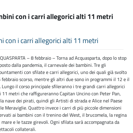
ini con i carri allegorici alti 11 metri
con i carri allegorici alti 11 metri
QUASPARTA – 8 febbraio – Torna ad Acquasparta, dopo lo stop
posto dalla pandemia, il carnevale dei bambini. Tre gli
puntamenti con sfilate e carri allegorici, uno dei quali già svolto
 5 febbraio scorso, mentre gli altri due sono in programmi il 12 e il
 Lungo il corso principale sfileranno i tre grandi carri allegorici
ti 11 metri che raffigureranno Capitan Uncino con Peter Pan,
la nave dei pirati, quindi gli Artisti di strada e Alice nel Paese
lle Meraviglie. Quattro invece i carri di più piccole dimensioni
servati ai bambini con il trenino del West, il brucomela, la regina
l mare e le tazze girevoli. Ogni sfilata sarà accompagnata da
ttacoli collaterali.