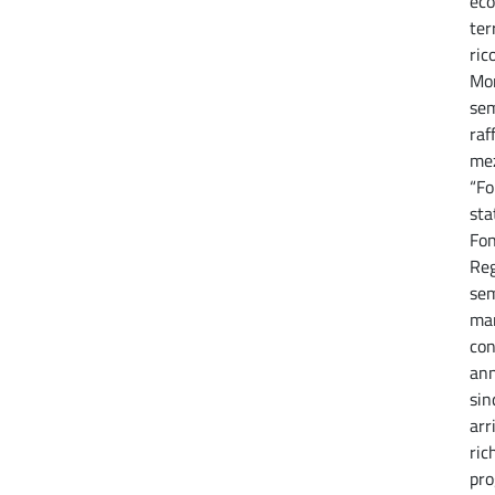
eco
ter
ric
Mor
sem
raf
mez
“Fo
sta
Fon
Reg
sem
man
con
ann
sin
arr
ric
pro