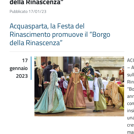
della Rinascenza”
Pubblicato 17/01/23
Acquasparta, la Festa del
Rinascimento promuove il “Borgo
della Rinascenza”
17
AC
– A
gennaio
sul
2023
Rin
“Bo
ann
com
ins
una
cre
man