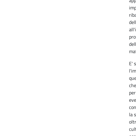
ap
imp
rib
del
all
pro
del
mat
E' 
l'i
que
che
per
eve
con
la 
olt
cul