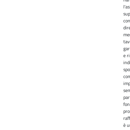
l'a
sup
con
dir
men
tav
gar
e r
ind
spo
com
imp
sem
par
fon
pro
raf
è u