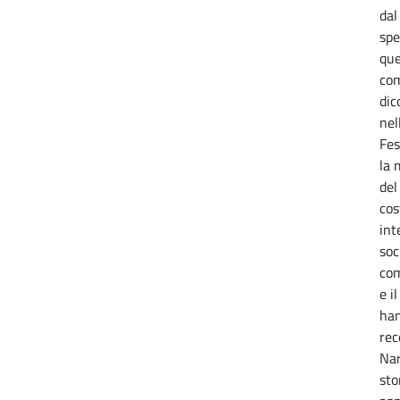
dal
spe
que
com
dic
nel
Fes
la 
del
cos
int
soc
com
e i
han
rec
Nar
sto