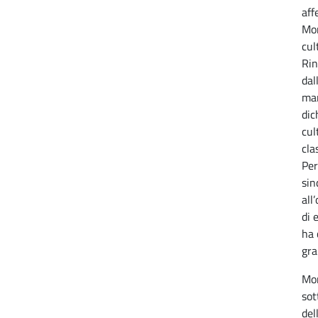
aff
Mon
cul
Rin
dal
man
dic
cul
cla
Per
sin
all
di 
ha 
gra
Mon
sot
del