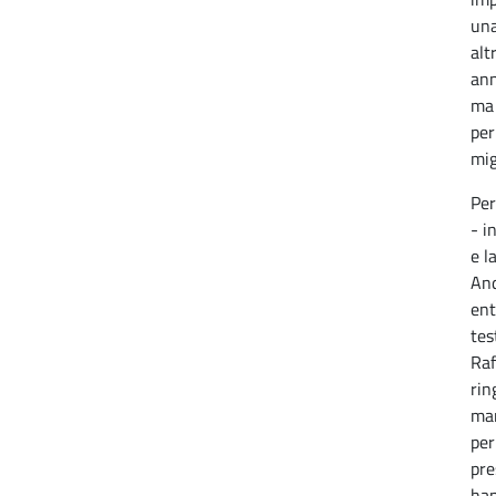
una
alt
ann
ma 
per
mig
Per
- i
e l
And
ent
tes
Raf
rin
man
per
pre
han