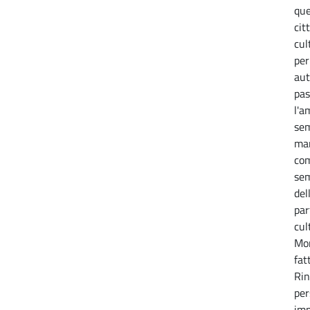
que
cit
cul
per
aut
pas
l'a
sem
man
com
sem
del
par
cul
Mor
fat
Rin
per
imp