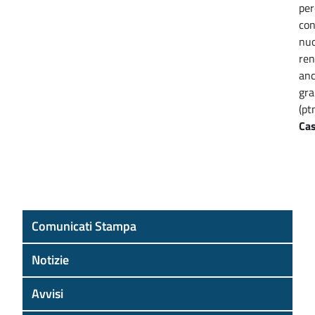
per
con
nuo
ren
anc
gra
(pt
Cas
Comunicati Stampa
Notizie
Avvisi