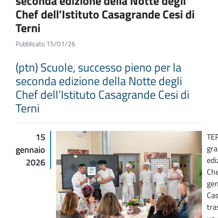
seconda edizione della Notte degli
Chef dell’Istituto Casagrande Cesi di
Terni
Pubblicato 15/01/26
(ptn) Scuole, successo pieno per la
seconda edizione della Notte degli
Chef dell’Istituto Casagrande Cesi di
Terni
15
TER
gra
gennaio
edi
2026
Che
gen
Cas
tra