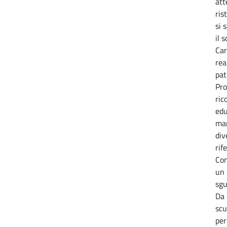
att
ris
si 
il 
Car
rea
pat
Pro
ric
edu
man
div
rif
Con
un 
sgu
Da 
scu
per