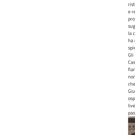
ris
e r
pro
sug
la 
ha 
spi
Gli
Cas
fia
nom
che
Giu
osp
liv
pas