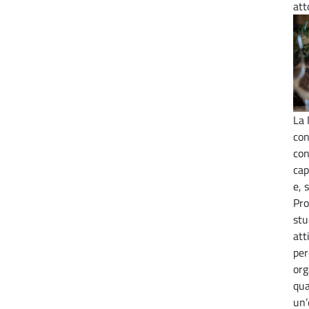
att
La 
con
con
cap
e, 
Pro
stu
att
per
org
qua
un’