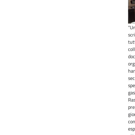
“Un
scr
tut
col
doc
org
han
sec
spe
gas
Ras
pre
gio
con
esp