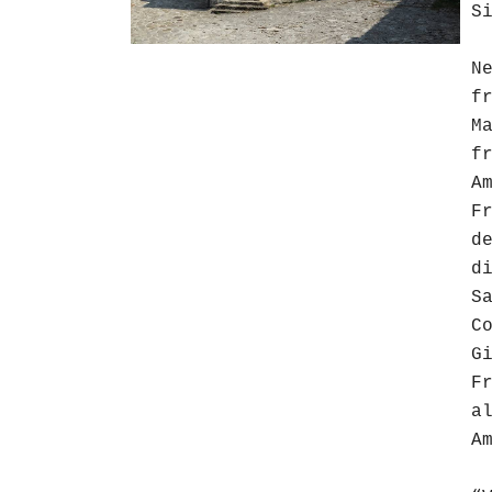
S
N
f
M
f
A
F
d
d
S
C
G
F
a
A