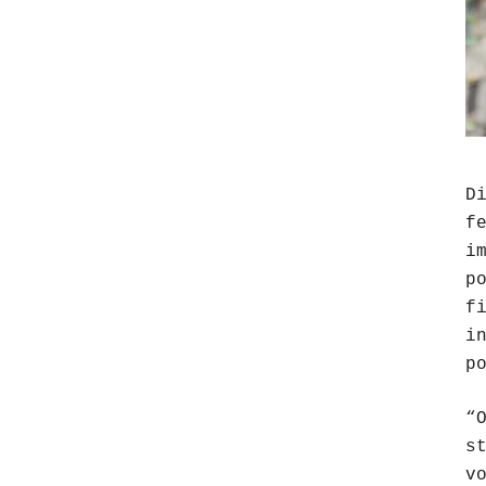
D
f
i
p
f
i
p
“
s
v