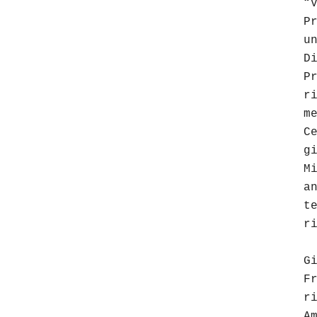
“
P
u
D
P
r
m
C
g
M
a
t
r
G
F
r
A