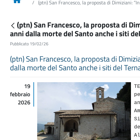
(ptn) San Francesco, la proposta di Dimiziani: “I
(ptn) San Francesco, la proposta di Dimi
anni dalla morte del Santo anche i siti
Pubblicato 19/02/26
(ptn) San Francesco, la proposta di Dimizian
dalla morte del Santo anche i siti del T
19
T
febbraio
p
2026
a
A
S
d
A