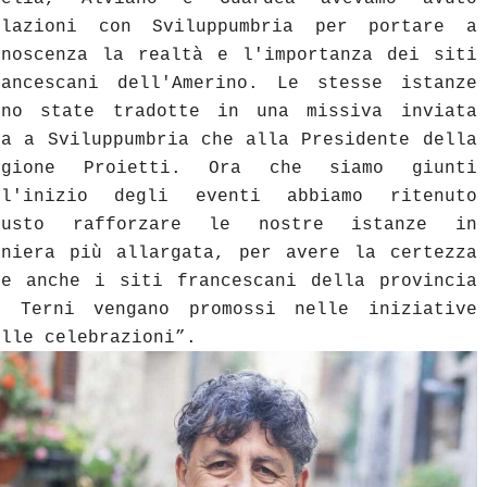
elazioni con Sviluppumbria per portare a
onoscenza la realtà e l'importanza dei siti
rancescani dell'Amerino. Le stesse istanze
ono state tradotte in una missiva inviata
ia a Sviluppumbria che alla Presidente della
egione Proietti. Ora che siamo giunti
ll'inizio degli eventi abbiamo ritenuto
iusto rafforzare le nostre istanze in
aniera più allargata, per avere la certezza
he anche i siti francescani della provincia
i Terni vengano promossi nelle iniziative
elle celebrazioni”.