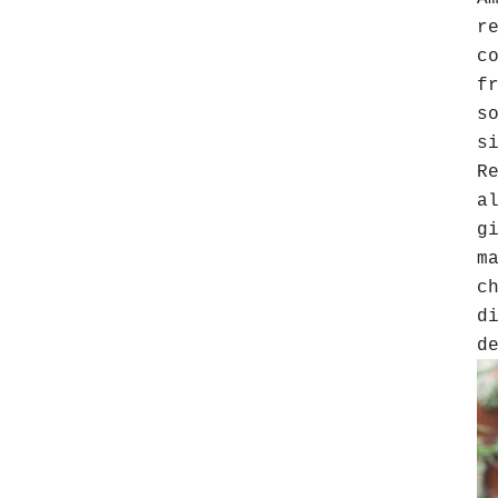
r
c
f
s
s
R
a
g
m
c
d
d