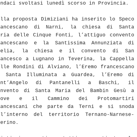
indaci svoltasi lunedì scorso in Provincia.
ella proposta Dimiziani ha inserito lo Speco
rancescano di Narni, la chiesa di Santa
aria delle Cinque Fonti, l’attiguo convento
rancescano e la Santissima Annunziata di
melia, la chiesa e il convento di San
rancesco a Lugnano in Teverina, la Cappella
elle Rondini di Alviano, l’Eremo francescano
i Santa Illuminata a Guardea, l’Eremo di
ant’Angelo di Pantanelli a Baschi, il
onvento di Santa Maria del Bambin Gesù a
iove e il Cammino dei Protomartiri
rancescani che parte da Terni e si snoda
ll’interno del territorio Ternano-Narnese-
merino.