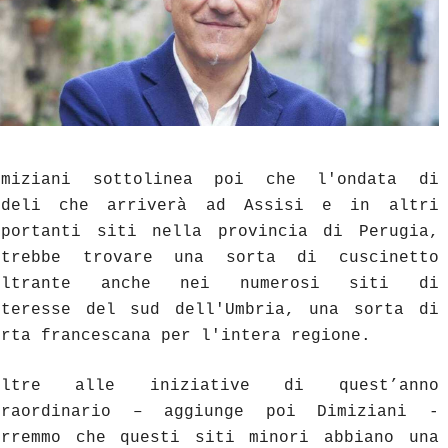
imiziani sottolinea poi che l'ondata di
edeli che arriverà ad Assisi e in altri
mportanti siti nella provincia di Perugia,
otrebbe trovare una sorta di cuscinetto
iltrante anche nei numerosi siti di
nteresse del sud dell'Umbria, una sorta di
orta francescana per l'intera regione.
Oltre alle iniziative di quest’anno
traordinario – aggiunge poi Dimiziani -
orremmo che questi siti minori abbiano una