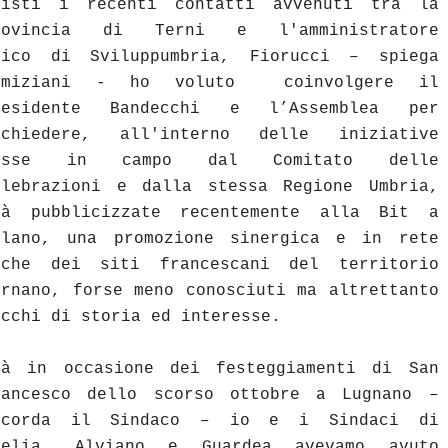
Visti i recenti contatti avvenuti tra la
rovincia di Terni e l'amministratore
nico di Sviluppumbria, Fiorucci – spiega
imiziani - ho voluto coinvolgere il
residente Bandecchi e l’Assemblea per
ichiedere, all'interno delle iniziative
esse in campo dal Comitato delle
elebrazioni e dalla stessa Regione Umbria,
ià pubblicizzate recentemente alla Bit a
ilano, una promozione sinergica e in rete
nche dei siti francescani del territorio
ernano, forse meno conosciuti ma altrettanto
icchi di storia ed interesse.
ià in occasione dei festeggiamenti di San
rancesco dello scorso ottobre a Lugnano –
icorda il Sindaco – io e i Sindaci di
melia, Alviano e Guardea avevamo avuto