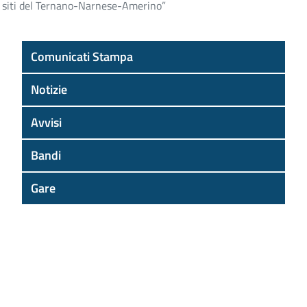
e i siti del Ternano-Narnese-Amerino”
Comunicati Stampa
Notizie
Avvisi
Bandi
Gare