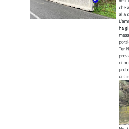
verif
che a
alla 
L’amm
ha gi
messa
porzi
Ter 
provv
di nu
prot
di ci
Nel t