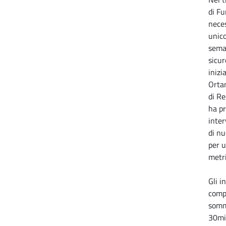
di Fu
neces
unico
semaf
sicur
inizi
Ortan
di Re
ha pr
inter
di nu
per u
metri
Gli i
comp
somm
30mi