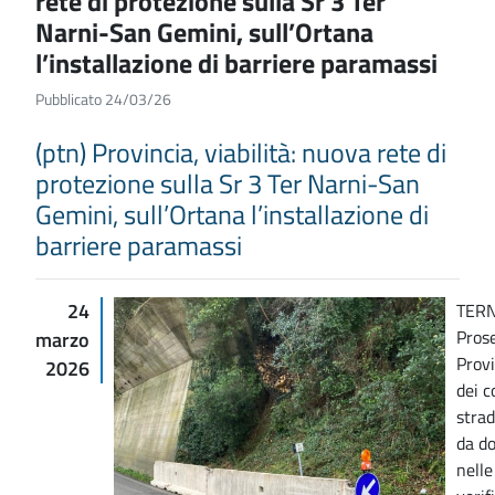
rete di protezione sulla Sr 3 Ter
Narni-San Gemini, sull’Ortana
l’installazione di barriere paramassi
Pubblicato 24/03/26
(ptn) Provincia, viabilità: nuova rete di
protezione sulla Sr 3 Ter Narni-San
Gemini, sull’Ortana l’installazione di
barriere paramassi
24
TERN
Prose
marzo
Provi
2026
dei c
strad
da do
nelle