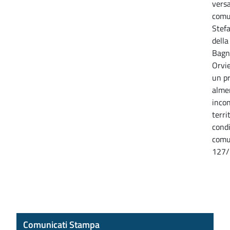
versa
comu
Stef
della
Bagn
Orvie
un pr
almen
incon
terri
condi
comu
127/
Comunicati Stampa