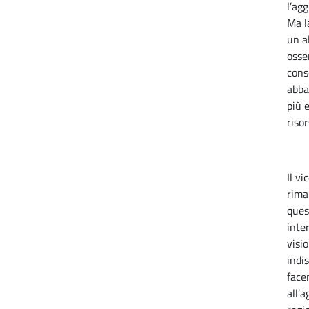
l’ag
Ma l
un a
osse
cons
abba
più e
risor
Il v
rima
ques
inte
visi
indi
face
all’