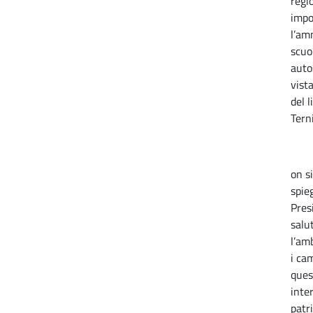
regi
impo
l’am
scuo
auto
vist
del l
Tern
on s
spieg
Pres
salu
l’am
i ca
ques
inte
patr