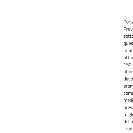
Port
Prov
sott
ques
in u
atti
150 
affe
devo
prom
come
medic
prev
migl
della
cron