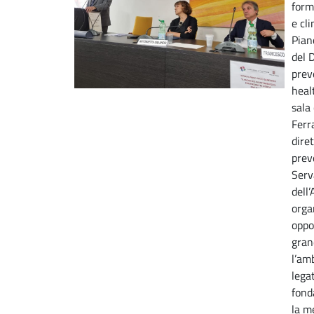
form
e cli
Piano
del 
prev
heal
sala 
Ferra
dire
prev
Serv
dell’
orga
oppo
gran
l’amb
lega
fond
la m