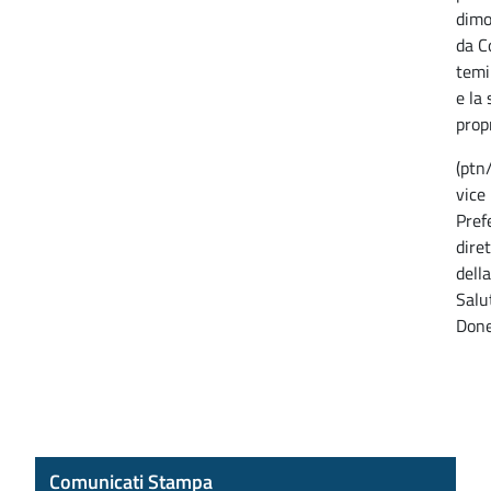
dimo
da C
temi
e la 
prop
(ptn
vice 
Pref
diret
dell
Salu
Done
Comunicati Stampa