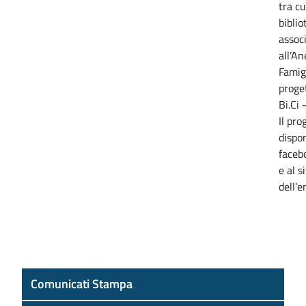
tra cu
biblio
assoc
all’An
Famig
proget
Bi.Ci
Il pr
dispon
faceb
e al s
dell’
Comunicati Stampa