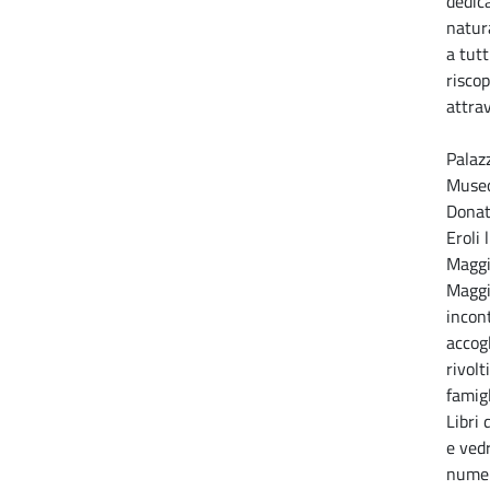
dedica
natur
a tutt
riscop
attrav
Palazz
Museo
Donat
Eroli 
Maggi
Maggi
incont
accog
rivol
famigl
Libri 
e vedr
numero