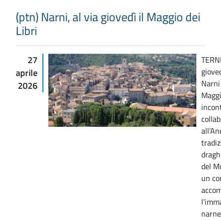
(ptn) Narni, al via giovedì il Maggio dei
Libri
27
TERNI
giove
aprile
Narni
2026
Maggio
incont
colla
all’An
tradiz
draghi
del M
un co
accom
l’imm
narnes