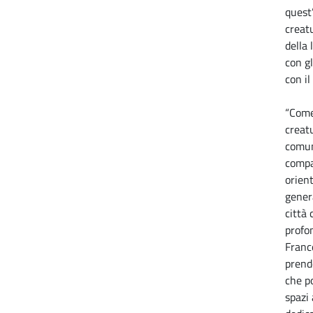
quest
creatu
della
con gl
con i
“Come
creat
comuni
compa
orien
gener
città
profo
France
prend
che po
spazi