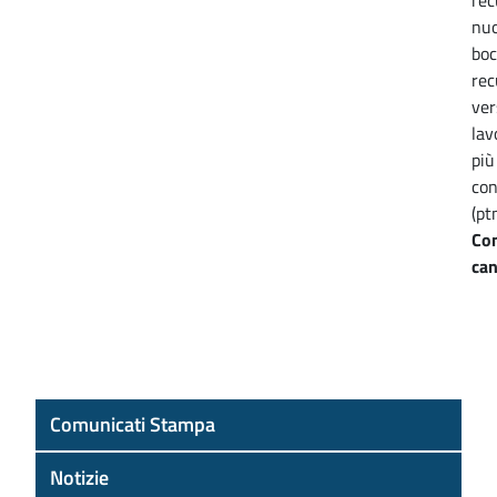
nuo
boc
rec
ver
lav
più
con
(pt
Com
can
Comunicati Stampa
Notizie