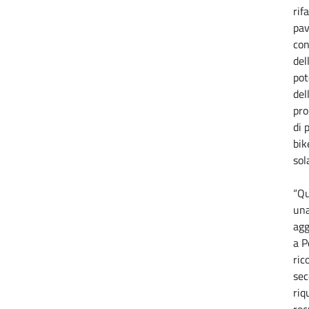
rif
pav
con
del
po
del
pro
di 
bik
sol
“Qu
una
agg
a P
ric
sec
riq
rec