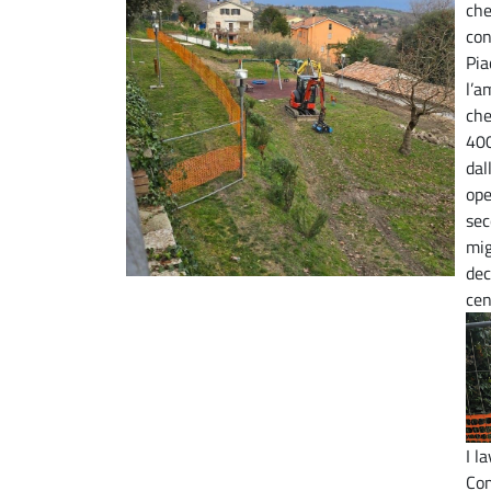
che
con
Pia
l’a
che
400
dal
ope
sec
mig
dec
cen
I l
Com