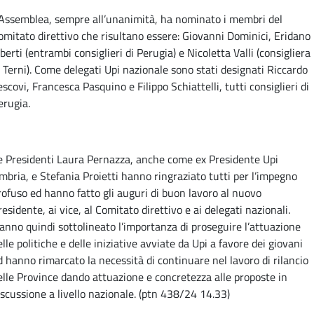
’Assemblea, sempre all’unanimità, ha nominato i membri del
omitato direttivo che risultano essere: Giovanni Dominici, Eridano
iberti (entrambi consiglieri di Perugia) e Nicoletta Valli (consigliera
i Terni). Come delegati Upi nazionale sono stati designati Riccardo
escovi, Francesca Pasquino e Filippo Schiattelli, tutti consiglieri di
erugia.
e Presidenti Laura Pernazza, anche come ex Presidente Upi
mbria, e Stefania Proietti hanno ringraziato tutti per l’impegno
rofuso ed hanno fatto gli auguri di buon lavoro al nuovo
residente, ai vice, al Comitato direttivo e ai delegati nazionali.
anno quindi sottolineato l’importanza di proseguire l’attuazione
elle politiche e delle iniziative avviate da Upi a favore dei giovani
d hanno rimarcato la necessità di continuare nel lavoro di rilancio
elle Province dando attuazione e concretezza alle proposte in
iscussione a livello nazionale. (ptn 438/24 14.33)