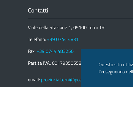
Contatti
Viale della Stazione 1, 05100 Terni TR
Telefono:
+39 0744 4831
Fax:
+39 0744 483250
Partita IVA: 00179350558
Questo sito utiliz
Proseguendo nella
email:
provincia.terni@postacert.umbria.it