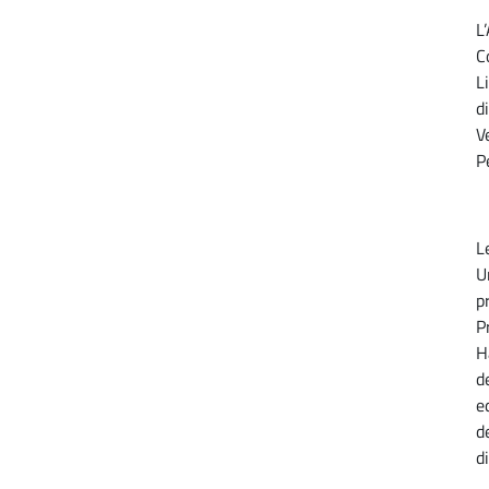
L
C
L
d
V
P
L
U
p
P
H
d
e
d
d