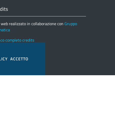
dits
 web realizzato in collaborazione con
Gruppo
matica
nco completo credits
LICY
ACCETTO