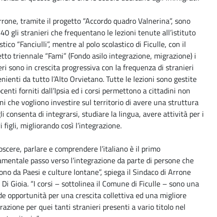
rone, tramite il progetto “Accordo quadro Valnerina”, sono
 40 gli stranieri che frequentano le lezioni tenute all’istituto
stico “Fanciulli”, mentre al polo scolastico di Ficulle, con il
tto triennale “Fami” (Fondo asilo integrazione, migrazione) i
i sono in crescita progressiva con la frequenza di stranieri
nienti da tutto l’Alto Orvietano. Tutte le lezioni sono gestite
centi forniti dall’Ipsia ed i corsi permettono a cittadini non
ani che vogliono investire sul territorio di avere una struttura
li consenta di integrarsi, studiare la lingua, avere attività per i
i figli, migliorando così l’integrazione.
scere, parlare e comprendere l’italiano è il primo
mentale passo verso l’integrazione da parte di persone che
no da Paesi e culture lontane”, spiega il Sindaco di Arrone
 Di Gioia. “I corsi – sottolinea il Comune di Ficulle – sono una
e opportunità per una crescita collettiva ed una migliore
razione per quei tanti stranieri presenti a vario titolo nel