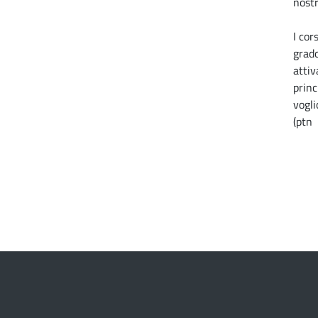
nostr
I cor
grado
attiv
princ
vogli
(ptn