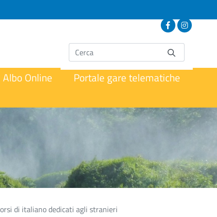
Albo Online
Portale gare telematiche
orsi di italiano dedicati agli stranieri