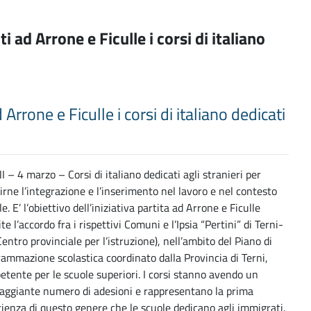
ti ad Arrone e Ficulle i corsi di italiano
d Arrone e Ficulle i corsi di italiano dedicati
 – 4 marzo – Corsi di italiano dedicati agli stranieri per
irne l’integrazione e l’inserimento nel lavoro e nel contesto
le. E’ l’obiettivo dell’iniziativa partita ad Arrone e Ficulle
te l’accordo fra i rispettivi Comuni e l’Ipsia “Pertini” di Terni-
Centro provinciale per l’istruzione), nell’ambito del Piano di
ammazione scolastica coordinato dalla Provincia di Terni,
tente per le scuole superiori. I corsi stanno avendo un
raggiante numero di adesioni e rappresentano la prima
ienza di questo genere che le scuole dedicano agli immigrati.