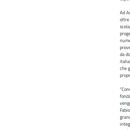
Ad Ar
oltre
scola
proge
numer
prove
da do
itali
che g
propr
“Cono
fonda
vengo
Fabio
grand
integ