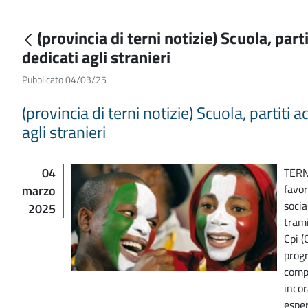
(provincia di terni notizie) Scuola, parti
dedicati agli stranieri
Pubblicato 04/03/25
(provincia di terni notizie) Scuola, partiti a
agli stranieri
04
TERNI
favor
marzo
socia
2025
trami
Cpi (
progr
compe
inco
esper