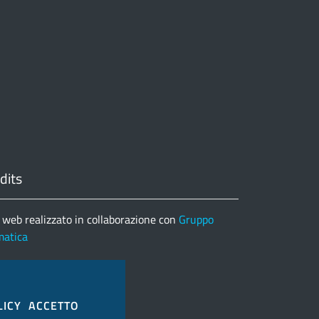
dits
 web realizzato in collaborazione con
Gruppo
matica
nco completo credits
LICY
ACCETTO