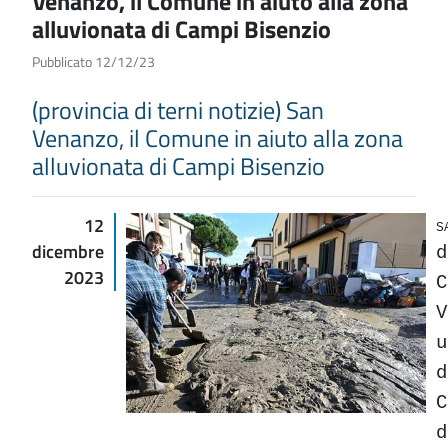
Venanzo, il Comune in aiuto alla zona
alluvionata di Campi Bisenzio
Pubblicato 12/12/23
(provincia di terni notizie) San
Venanzo, il Comune in aiuto alla zona
alluvionata di Campi Bisenzio
12
S
dicembre
d
2023
C
V
u
d
C
d