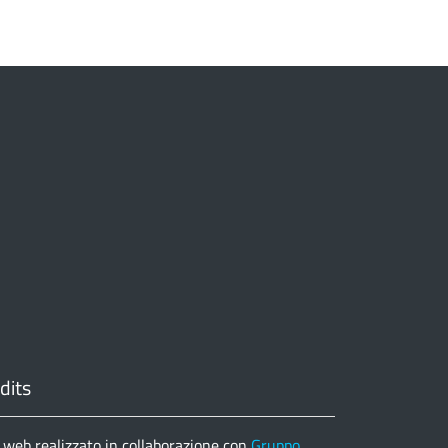
dits
 web realizzato in collaborazione con
Gruppo