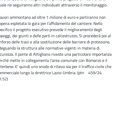
uale ne seguiranno altri individuati attraverso il monitoraggio.
 lavori ammontano ad oltre 1 milione di euro e partiranno non
ppena espletata la gara per l’affidamento del cantiere. Nello
pecifico il progetto esecutivo prevede il miglioramento degli
ppoggi, dei giunti e delle parti in calcestruzzo. Si procederà poi al
inforzo delle travi e alla sostituzione delle barriere di protezione,
deguando la struttura alle normative vigenti in materia di
icurezza. Il ponte di Attigliano riveste una particolare importanza
erché mette in collegamento l’area comunale con Bomarzo e il
iterbese. E’ quindi uno snodo di rilievo sia per il traffico civile che
ommerciale lungo la direttrice Lazio-Umbria. (ptn 459/24
1.52)