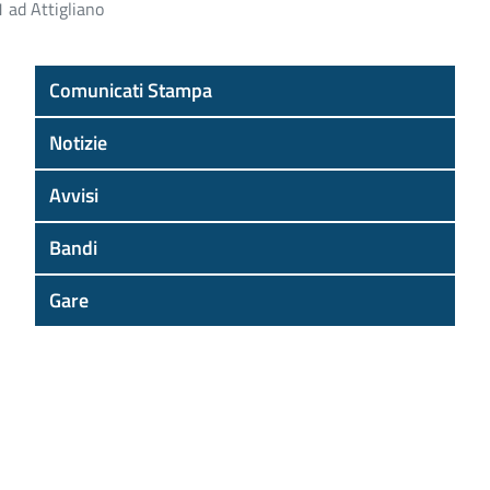
1 ad Attigliano
Comunicati Stampa
Notizie
Avvisi
Bandi
Gare