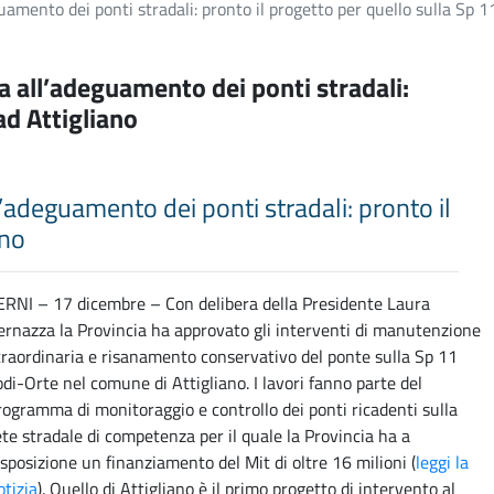
guamento dei ponti stradali: pronto il progetto per quello sulla Sp 1
via all’adeguamento dei ponti stradali:
 ad Attigliano
all’adeguamento dei ponti stradali: pronto il
ano
ERNI – 17 dicembre – Con delibera della Presidente Laura
ernazza la Provincia ha approvato gli interventi di manutenzione
traordinaria e risanamento conservativo del ponte sulla Sp 11
odi-Orte nel comune di Attigliano. I lavori fanno parte del
rogramma di monitoraggio e controllo dei ponti ricadenti sulla
ete stradale di competenza per il quale la Provincia ha a
isposizione un finanziamento del Mit di oltre 16 milioni (
leggi la
otizia
). Quello di Attigliano è il primo progetto di intervento al