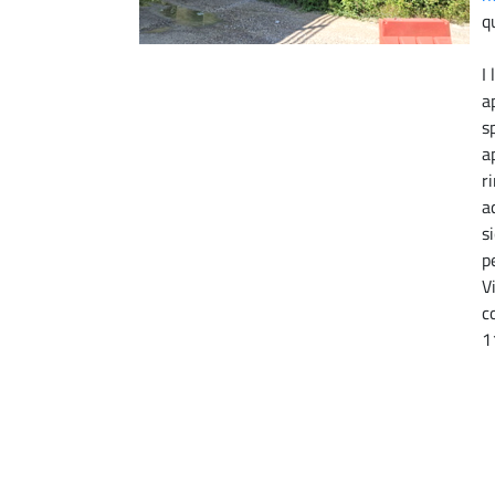
q
I
a
s
a
r
a
s
p
V
c
1