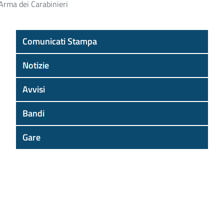
’Arma dei Carabinieri
Comunicati Stampa
Notizie
Avvisi
Bandi
Gare