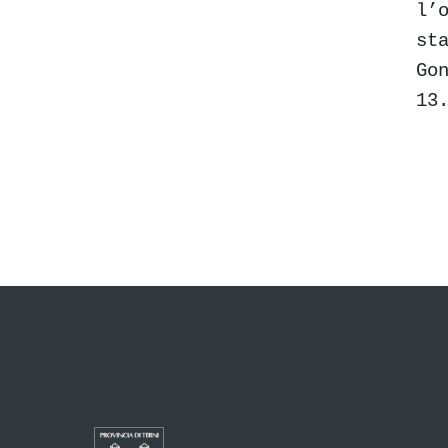
l’
st
Go
13