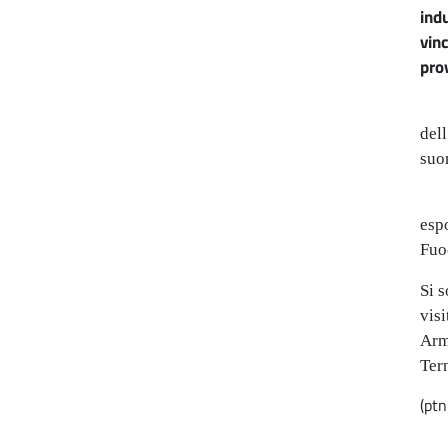
ind
vin
prov
Ad
del
suo
espo
Fuo
Si s
vis
Arm
Ter
(pt