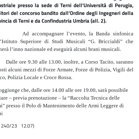
ustriale presso la sede di Terni dell’Università di Perugia,
citori del concorso bandito dall’Ordine degli Ingegneri della
incia di Terni e da Confindustria Umbria (all. 2).
 accompagnare l’evento, la Banda sinfonica
l’Istituto Superiore di Studi Musicali “G. Briccialdi” che
nerà l’inno nazionale ed eseguirà alcuni brani musicali.
Dalle ore 9.30 alle 13.00, inoltre, a Corso Tacito, saranno
sti alcuni mezzi di Forze Armate, Forze di Polizia, Vigili del
co, Polizia Locale e Croce Rossa.
oggiunge che, dalle ore 14.00 alle ore 19.00, sarà possibile
itare – previa prenotazione – la “Raccolta Tecnica delle
i” presso il Polo di Mantenimento delle Armi Leggere di
ni
n 240/23 12.07)