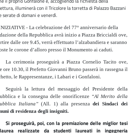
e il proprio Gonfalone e, accogliendo la richiesta della
ettura, illuminerà con il Tricolore la torretta di Palazzo Bazzani
e serate di domani e venerdì.
INIZIATIVE - La celebrazione del 77° anniversario della
dazione della Repubblica avrà inizio a Piazza Briccialdi ove,
rtire dalle ore 9.45, verrà effettuato l’alzabandiera e saranno
oste le corone d’alloro presso il Monumento ai caduti.
La cerimonia proseguirà a Piazza Cornelio Tacito ove,
e ore 10.30, il Prefetto Giovanni Bruno passerà in rassegna il
hetto, le Rappresentanze, i Labari e i Gonfaloni.
Seguirà la lettura del messaggio del Presidente della
ubblica e la consegna delle onorificenze
“Al Merito della
ubblica Italiana”
(All. 1)
alla presenza
dei Sindaci dei
uni di residenza degli insigniti.
Si proseguirà, poi, con la premiazione delle miglior tesi
laurea realizzate da studenti laureati in ingegneria