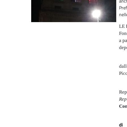
anch
Pref
nell
LE 
Fon
a pa
dep
dall
Picc
Rep
Rep
Com
di 