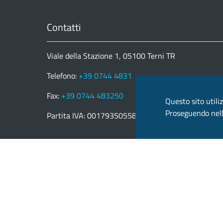
Contatti
Viale della Stazione 1, 05100 Terni TR
Telefono:
+39 0744 4831
Fax:
+39 0744 483250
Questo sito utiliz
Proseguendo nella
Partita IVA: 00179350558
email:
provincia.terni@postacert.umbria.it