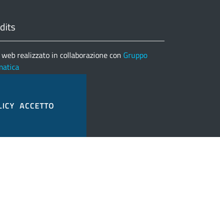
dits
 web realizzato in collaborazione con
Gruppo
matica
nco completo credits
LICY
ACCETTO