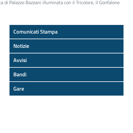
ta di Palazzo Bazzani illuminata con il Tricolore, il Gonfalone
Comunicati Stampa
Notizie
Avvisi
Bandi
Gare