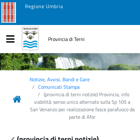
Regione Umbria
Provincia di Terni
Notizie, Avvisi, Bandi e Gare
Comunicati Stampa
(provincia di terni notizie) Provincia, info
viabilità: senso unico alternato sulla Sp 105 a
San Venanzo per realizzazione fasce parafuoco da
parte di Afor
(provincia di terni notizie)