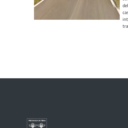
de
cas
in
tr