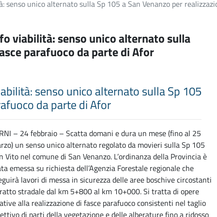
lità: senso unico alternato sulla Sp 105 a San Venanzo per realizzaz
nfo viabilità: senso unico alternato sulla
fasce parafuoco da parte di Afor
viabilità: senso unico alternato sulla Sp 105
afuoco da parte di Afor
RNI – 24 febbraio – Scatta domani e dura un mese (fino al 25
rzo) un senso unico alternato regolato da movieri sulla Sp 105
n Vito nel comune di San Venanzo. L’ordinanza della Provincia è
ata emessa su richiesta dell’Agenzia Forestale regionale che
eguirà lavori di messa in sicurezza delle aree boschive circostanti
 tratto stradale dal km 5+800 al km 10+000. Si tratta di opere
lative alla realizzazione di fasce parafuoco consistenti nel taglio
lettivo di parti della vegetazione e delle alberature fino a ridosso