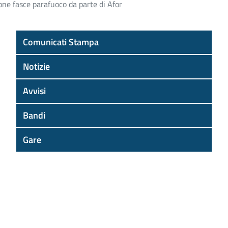
ione fasce parafuoco da parte di Afor
Comunicati Stampa
Notizie
Avvisi
Bandi
Gare