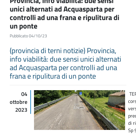
Provincia, info viabilità: due sensi
unici alternati ad Acquasparta per
controlli ad una frana e ripulitura di
un ponte
Pubblicato 04/10/23
(provincia di terni notizie) Provincia,
info viabilità: due sensi unici alternati
ad Acquasparta per controlli ad una
frana e ripulitura di un ponte
04
TER
cor
ottobre
ver
2023
pre
di 
Sp 