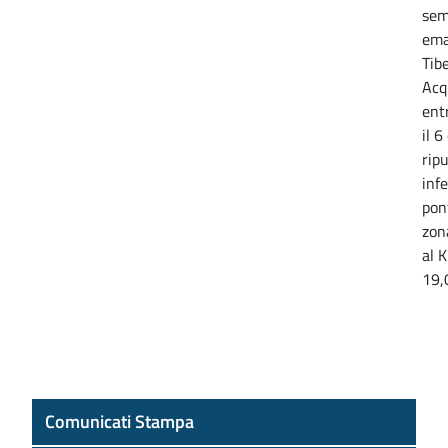
sem
ema
Tib
Acq
ent
il 6
rip
inf
pon
zon
al 
19,
Comunicati Stampa