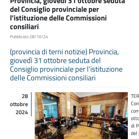
Provincia, giovedì 31 ottobre seduta
del Consiglio provinciale per
l’istituzione delle Commissioni
consiliari
Pubblicato 28/10/24
(provincia di terni notizie) Provincia,
giovedì 31 ottobre seduta del
Consiglio provinciale per l’istituzione
delle Commissioni consiliari
28
TER
Con
ottobre
con
2024
ott
di 
del