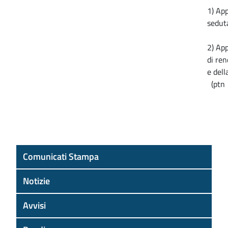
1) Ap
sedut
2) Ap
di ren
e dell
(ptn
Comunicati Stampa
Notizie
Avvisi