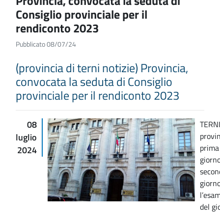
Provincia, convocata la seduta di
Consiglio provinciale per il
rendiconto 2023
Pubblicato 08/07/24
(provincia di terni notizie) Provincia,
convocata la seduta di Consiglio
provinciale per il rendiconto 2023
08
TERNI 
provin
luglio
prima
2024
giorno
secon
giorno
l’esa
del gi