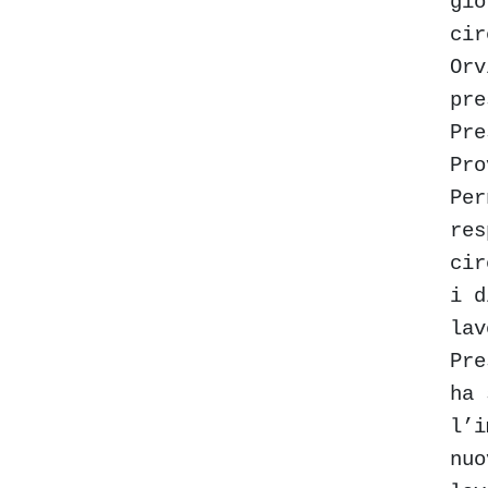
gio
cir
Orv
pre
Pre
Pro
Per
res
cir
i d
lav
Pre
ha 
l’i
nuo