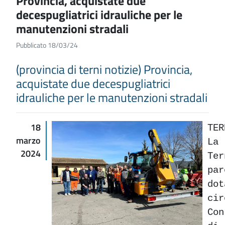
Provincia, acquistate due
decespugliatrici idrauliche per le
manutenzioni stradali
Pubblicato 18/03/24
(provincia di terni notizie) Provincia,
acquistate due decespugliatrici
idrauliche per le manutenzioni stradali
18
TE
marzo
La
2024
Te
pa
d
ci
Con