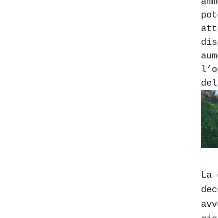
am
pot
at
di
aum
l’o
del
La 
dec
avv