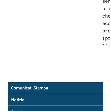
ser
pri
che
eco
pr
(p
12.
Comunicati Stampa
Notizie