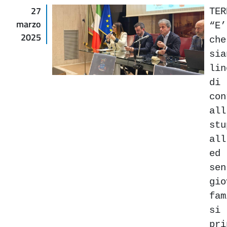
27
TE
marzo
“E
2025
ch
si
li
di
con
al
st
al
ed
se
g
fa
si
pr