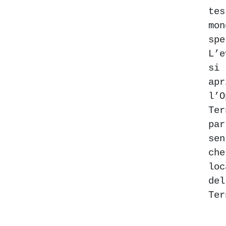
te
m
spe
L’
si
ap
l’
T
pa
sen
ch
lo
de
Ter