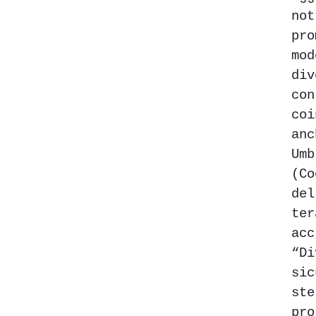
not
pr
m
div
con
coi
an
Umb
(Co
de
ter
acc
“D
si
st
pr