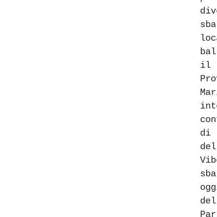
di
sb
lo
bal
il 
Pro
Ma
in
co
di
de
Vi
sb
og
del
Par