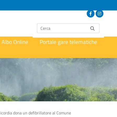
Albo Online
Portale gare telematiche
ericordia dona un defibrillatore al Comune