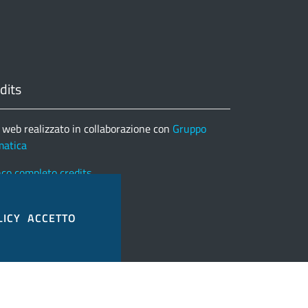
dits
 web realizzato in collaborazione con
Gruppo
matica
nco completo credits
LICY
ACCETTO