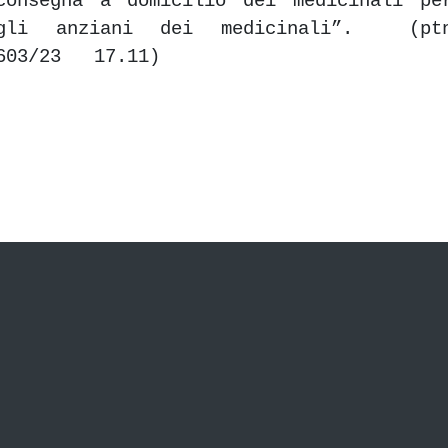
consegna a domicilio dei medicinali pe
gli anziani dei medicinali”. (pt
603/23 17.11)