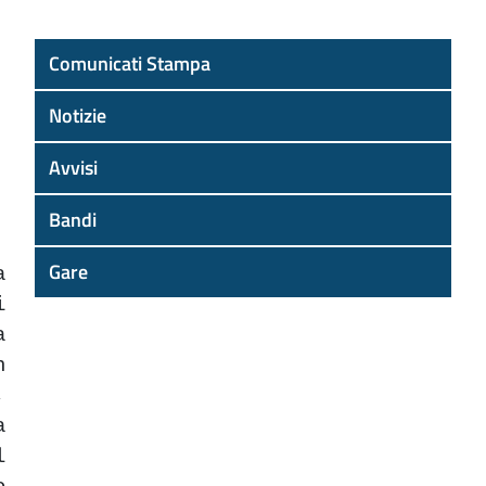
Comunicati Stampa
Notizie
Avvisi
Bandi
Gare
a
i
a
n
,
a
l