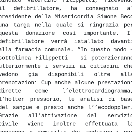
Sindaco Valentino Filippetti, ricevend
il defibrillatore, ha consegnato a
presidente della Misericordia Simone Bec
una targa nella quale si ringrazia pe
questa donazione così importante. I
defibrillatore verrà istallato davant
alla farmacia comunale. “In questo modo 
sottolinea Filippetti - si potenzierann
ulteriormente i servizi ai cittadini ch
vedono gia disponibili oltre all
prenotazioni Cup anche alcune prestazion
dirette come l’elettrocardiogramma
l’holter pressorio, le analisi di bas
del sangue e presto anche l’’ecodoppler
Grazie all’attivazione del servizi
civile viene inoltre effettuata l