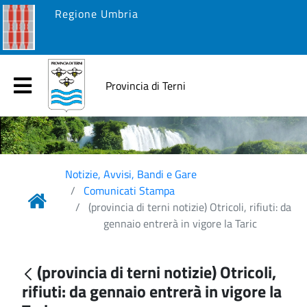
Regione Umbria
Provincia di Terni
Notizie, Avvisi, Bandi e Gare
Comunicati Stampa
(provincia di terni notizie) Otricoli, rifiuti: da
gennaio entrerà in vigore la Taric
(provincia di terni notizie) Otricoli,
rifiuti: da gennaio entrerà in vigore la