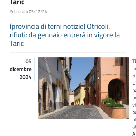
Taric
Pubblicato 05/12/24
(provincia di terni notizie) Otricoli,
rifiuti: da gennaio entrerà in vigore la
Taric
05
T
i
dicembre
ri
2024
L
h
p
vi
p
u
a
Al