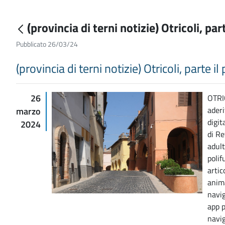
(provincia di terni notizie) Otricoli, p
Pubblicato 26/03/24
(provincia di terni notizie) Otricoli, parte 
26
OTRI
aderi
marzo
digit
2024
di Re
adult
polif
artic
anima
navig
app p
navig