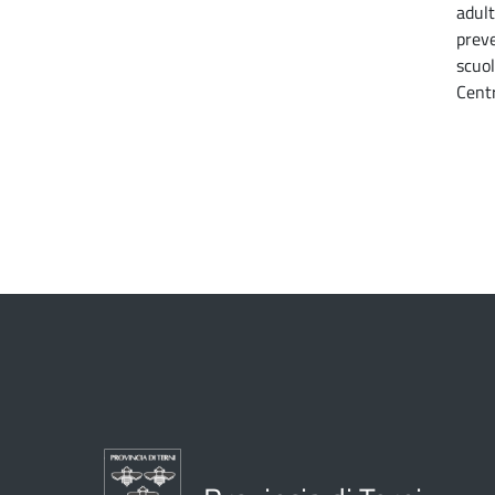
adult
preve
scuol
Cent