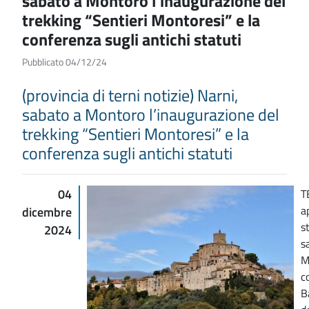
sabato a Montoro l’inaugurazione del
trekking “Sentieri Montoresi” e la
conferenza sugli antichi statuti
Pubblicato 04/12/24
(provincia di terni notizie) Narni,
sabato a Montoro l’inaugurazione del
trekking “Sentieri Montoresi” e la
conferenza sugli antichi statuti
04
T
a
dicembre
s
2024
s
M
c
B