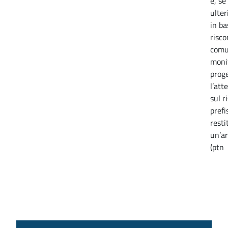
e, se
ulter
in ba
risco
comu
moni
prog
l’att
sul r
prefi
resti
un’ar
(ptn