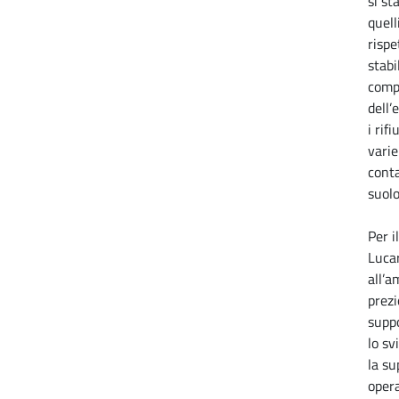
si st
quell
rispe
stabi
compl
dell’
i rif
varie
cont
suolo
Per i
Lucar
all’a
prezi
suppo
lo sv
la su
opera