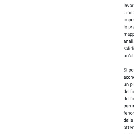
lavor
cron
impos
le pr
mapp
analis
soli
un’ot
Si po
econo
un pi
dell’
dell’
perme
feno
delle
otten