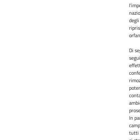
l’im
nazi
degli
ripri
orfani
Di se
segui
effet
confe
rimoz
poten
conta
ambi
pros
In pa
campi
tutti 