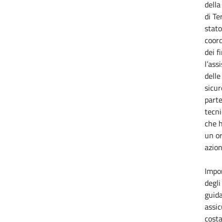
della
di Te
stato
coor
dei f
l’ass
delle
sicur
parte
tecni
che h
un or
azion
Impo
degli
guida
assic
cost