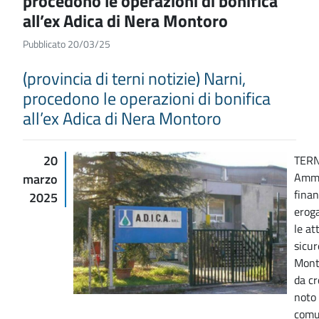
procedono le operazioni di bonifica
all’ex Adica di Nera Montoro
Pubblicato 20/03/25
(provincia di terni notizie) Narni,
procedono le operazioni di bonifica
all’ex Adica di Nera Montoro
20
TERN
Ammo
marzo
finan
2025
eroga
le at
sicur
Mont
da c
noto
comu