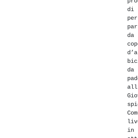
pro
di
pe
pa
da
co
d
bic
da
pa
all
Gi
sp
Com
li
in