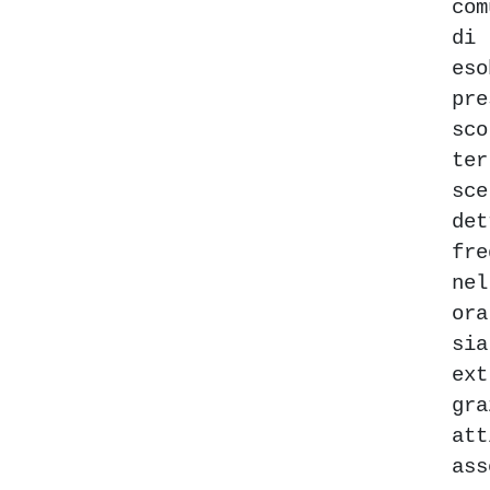
co
di
es
pre
sc
te
sc
de
fre
nel
or
s
ext
g
at
ass