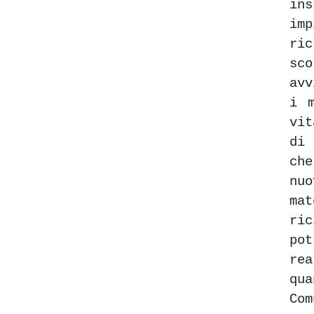
in
im
ric
sc
av
i 
vit
di
ch
nu
mat
ri
po
rea
qua
Com