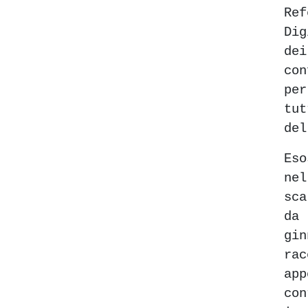
Re
Dig
de
co
pe
tut
del
Es
ne
sc
da
gin
ra
app
con