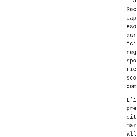
l’
Rec
ca
eso
da
“ci
n
spo
ric
s
com
L’
pr
ci
ma
a