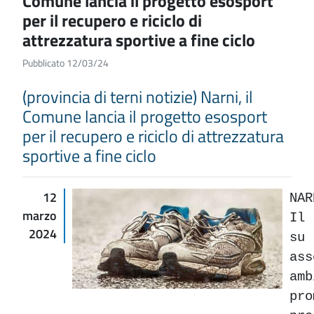
Comune lancia il progetto esosport
per il recupero e riciclo di
attrezzatura sportive a fine ciclo
Pubblicato 12/03/24
(provincia di terni notizie) Narni, il
Comune lancia il progetto esosport
per il recupero e riciclo di attrezzatura
sportive a fine ciclo
12
NA
marzo
Il 
2024
su 
as
am
p