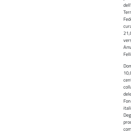
del
Ter
Fede
cur
21,
ver
Ama
Fell
Dom
10,
cent
col
del
Fon
ita
Deg
prod
com