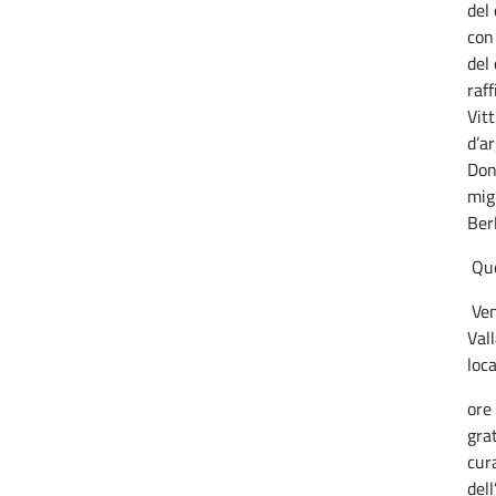
del
con
del
raff
Vitt
d’a
Don
migl
Berl
Que
Ven
Val
loc
ore
grat
cur
del