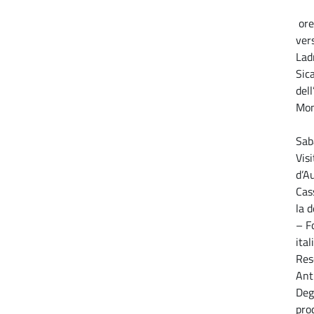
ore
ver
Ladr
Sic
del
Mon
Sab
Vis
d’Au
Cas
la d
– F
ita
Res
Ant
Deg
prod