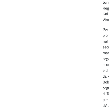
turi
Reg
Gal
Vino
Per
pio
nel
seco
man
org
scu
e d
da 
Bob
org
di T
per
d’A