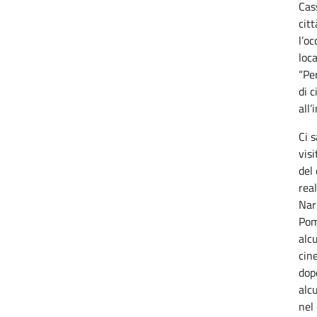
Cass
cit
l’oc
loc
“Per
di c
all’
Ci s
visi
del
real
Nar
Pom
alc
cin
dop
alcu
nel