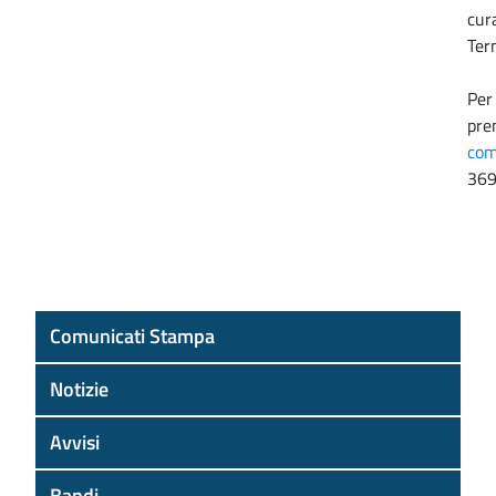
cur
Ter
Per
pre
com
369
Comunicati Stampa
Notizie
Avvisi
Bandi