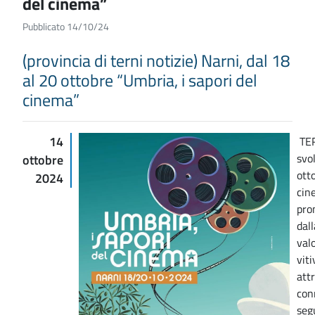
del cinema”
Pubblicato 14/10/24
(provincia di terni notizie) Narni, dal 18
al 20 ottobre “Umbria, i sapori del
cinema”
14
TER
svo
ottobre
ott
2024
cine
pro
dal
val
viti
att
con
seg