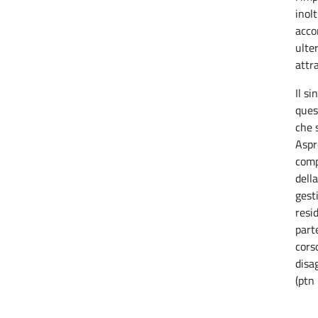
inol
acco
ulte
attra
Il s
ques
che 
Aspr
comp
dell
gest
resi
part
cors
disag
(ptn