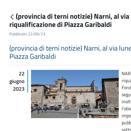
(provincia di terni notizie) Narni, al via
riqualificazione di Piazza Garibaldi
Pubblicato 22/06/23
(provincia di terni notizie) Narni, al via lun
Piazza Garibaldi
22
NARN
riqua
giugno
Fond
2023
segu
inol
l’ob
impo
pubb
sott