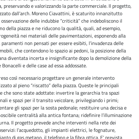
a, preservando e valorizzando la parte commerciale. Il progetto,
izzato dall’arch. Moreno Ciavattini, è scaturito innanzitutto
a osservazione delle indubbie “criticità” che indeboliscono il
ino della piazza e ne riducono la qualità, quali, ad esempio,
erogeneità nei materiali delle pavimentazioni, esponendo alla
a paramenti non pensati per essere esibiti, l’invadenza delle
mobili, che contendono lo spazio ai pedoni, la posizione della
ana diventata incerta e insignificante dopo la demolizione della
e Bonacelli e delle case ad essa addossate.
 reso così necessario progettare un generale intervento
izzato al pieno “riscatto” della piazza. Queste le principali
te che sono state adottate: invertire la gerarchia tra spazi
ali e spazi per il transito veicolare, privilegiando i primi;
ntare gli spazi per la sosta pedonale; restituire una decisa e
oscibile centralità alla antica fontana; ridefinire l’illuminazione
urna. Il progetto prevede anche interventi nella rete dei
servizi: l’acquedotto, gli impianti elettrici, le fognature,
ianto di gas metano, il telefono e la fibra ottica. E’ prevista