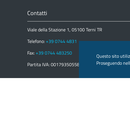
Contatti
Viale della Stazione 1, 05100 Terni TR
Telefono:
+39 0744 4831
Fax:
+39 0744 483250
Questo sito utiliz
Proseguendo nella
Partita IVA: 00179350558
email:
provincia.terni@postacert.umbria.it