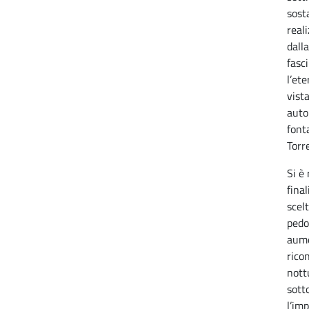
sost
real
dall
fasc
l’et
vist
auto
font
Torr
Si è
final
scel
pedon
aume
ricon
nott
sotto
l’imp