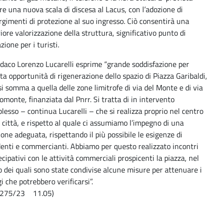
tre una nuova scala di discesa al Lacus, con l’adozione di
rgimenti di protezione al suo ingresso. Ciò consentirà una
riore valorizzazione della struttura, significativo punto di
zione per i turisti.
indaco Lorenzo Lucarelli esprime “grande soddisfazione per
ta opportunità di rigenerazione dello spazio di Piazza Garibaldi,
si somma a quella delle zone limitrofe di via del Monte e di via
omonte, finanziata dal Pnrr. Si tratta di in intervento
lesso – continua Lucarelli – che si realizza proprio nel centro
a città, e rispetto al quale ci assumiamo l’impegno di una
ione adeguata, rispettando il più possibile le esigenze di
denti e commercianti. Abbiamo per questo realizzato incontri
ecipativi con le attività commerciali prospicenti la piazza, nel
o dei quali sono state condivise alcune misure per attenuare i
i che potrebbero verificarsi”.
 275/23 11.05)