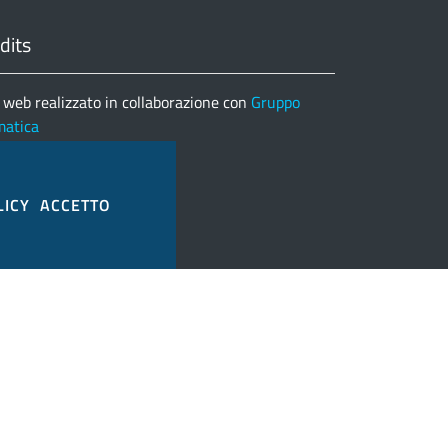
dits
 web realizzato in collaborazione con
Gruppo
matica
nco completo credits
LICY
ACCETTO