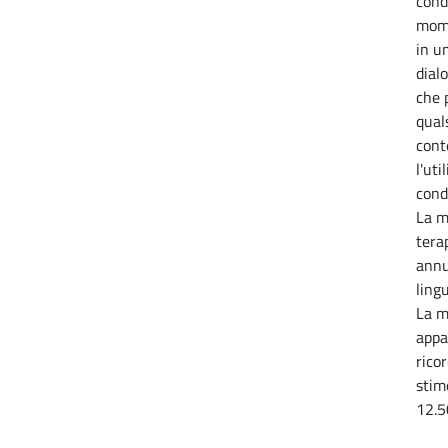
cond
mome
in u
dial
che 
quals
cont
l'uti
condi
La m
tera
annu
lingu
La m
appa
rico
sti
12.5