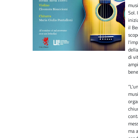
musi
Sol. 
inizi
il B
scop
l'im
della
di v
ampi
bene
“L'u
musi
orga
chiu
cont
mess
ma a