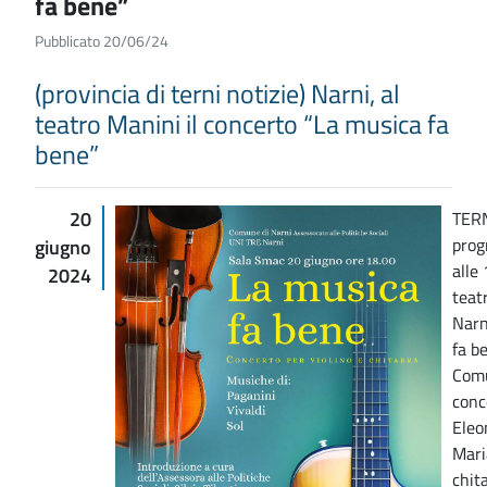
fa bene”
Pubblicato 20/06/24
(provincia di terni notizie) Narni, al
teatro Manini il concerto “La musica fa
bene”
20
TERN
prog
giugno
alle
2024
teat
Narn
fa b
Comu
conc
Eleo
Mari
chit