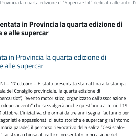
 Provincia la quarta edizione di “Supercarslot” dedicata alle auto d
sentata in Provincia la quarta edizione di
a e alle supercar
ata in Provincia la quarta edizione di
e alle supercar
NI – 17 ottobre – E’ stata presentata stamattina alla stampa,
ala del Consiglio provinciale, la quarta edizione di
percarslot”, l’evento motoristico, organizzato dall’associazione
todepocaeventi” che si svolgerà anche quest’anno a Terni il 19
0 ottobre. L’iniziativa che ormai da tre anni segna l’autunno per
tagonisti e appassionati di auto storiche e supercar gira intorno
mbria parade”, il percorso rievocativo della salita “Cesi scalo-
i” su strada chiusa al traffico, presentato in occasione del