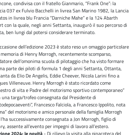
ncone, condivisa con il fratello Gianmario, “Frank One”: la
cia 037 ex Fulvio Bacchelli in livrea San Marino 1982, la Lancia
atos in livrea blu Francia “Darniche Mahe” e la 124 Abarth
rt con la quale, negli anni Settanta, inaugurò il suo percorso di
ota, ben lungi dal potersi considerare terminato.
occasione dell’edizione 2023 è stato reso un omaggio particolare
a memoria di Henry Morrogh, recentemente scomparso,
datore dell’omonima scuola di pilotaggio che ha visto formare
na parte dei piloti di formula 1 degli anni Settanta, Ottanta,
anta da Elio De Angelis, Eddie Cheever, Nicola Larini fino a
ques Villeneuve. Henry Morrogh è stato ricordato come
estro di vita e Padre del motorismo sportivo contemporaneo”
 una targa/trofeo consegnata dal Presidente di
todepocaeventi”, Francesco Falciola, a Francesco Ippolito, nota
rma” del motorismo e amico personale della famiglia Morrogh
 l’ha successivamente consegnata a Jon Morrogh, figlio di
ry, assente all’evento per impegni di lavoro all’estero.
zione 2024: le novità
- Di rilievo la visita alla pinacoteca del