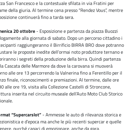
zza San Francesco e la contestuale sfilata in via Fratini per
same della giuria. Al termine cena presso “Rendez Vous”, mentre
sposizione continuerà fino a tarda sera.
enica 20 ottobre
- Esposizione e partenza da piazza Buozzi
logamente alla giornata di sabato. Dopo un percorso cittadino i
tecipanti raggiungeranno il Birrificio BIRRA BRO dove potranno
ustare le proposte inedite dell’ormai noto produttore ternano e
priranno i segreti della produzione della birra. Quindi partenza
 la Cascata delle Marmore da dove la carovana si muoverà
rno alle ore 13 percorrendo la Valnerina fino a Ferentillo per il
nzo finale, riconoscimenti e premiazioni. Al termine, dalle ore
0 alle ore 19, visita alla Collezione Castelli di Stroncone,
uttura inserita nel circuito museale dell’Auto Moto Club Storico
ionale.
format “Supercarslot”
- Ammesse le auto di rilevanza storica e
lezionistica e d’epoca ma anche le più recenti supercar e quelle
genere, purché capaci di emozionare, anche da gara.