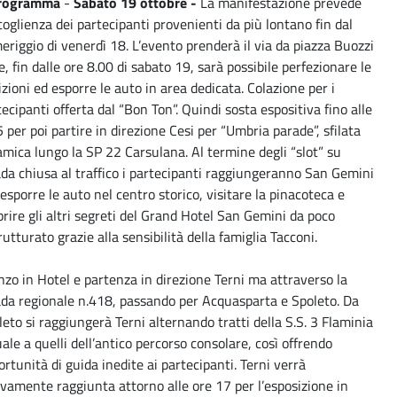
programma
-
Sabato 19 ottobre -
La manifestazione prevede
ccoglienza dei partecipanti provenienti da più lontano fin dal
eriggio di venerdì 18. L’evento prenderà il via da piazza Buozzi
, fin dalle ore 8.00 di sabato 19, sarà possibile perfezionare le
izioni ed esporre le auto in area dedicata. Colazione per i
ecipanti offerta dal “Bon Ton”. Quindi sosta espositiva fino alle
 per poi partire in direzione Cesi per “Umbria parade”, sfilata
amica lungo la SP 22 Carsulana. Al termine degli “slot” su
ada chiusa al traffico i partecipanti raggiungeranno San Gemini
esporre le auto nel centro storico, visitare la pinacoteca e
prire gli altri segreti del Grand Hotel San Gemini da poco
rutturato grazie alla sensibilità della famiglia Tacconi.
nzo in Hotel e partenza in direzione Terni ma attraverso la
ada regionale n.418, passando per Acquasparta e Spoleto. Da
leto si raggiungerà Terni alternando tratti della S.S. 3 Flaminia
ale a quelli dell’antico percorso consolare, così offrendo
ortunità di guida inedite ai partecipanti. Terni verrà
vamente raggiunta attorno alle ore 17 per l’esposizione in