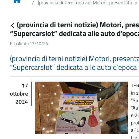
(provincia di terni notizie) Motori, presentata in
(provincia di terni notizie) Motori, pre
“Supercarslot” dedicata alle auto d’epoc
Pubblicato 17/10/24
(provincia di terni notizie) Motori, present
“Supercarslot” dedicata alle auto d’epoca 
17
TER
in s
ottobre
“Su
2024
“Au
e 2
pro
a “U
Ces