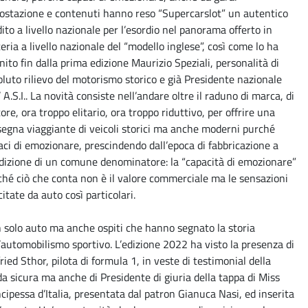
ostazione e contenuti hanno reso “Supercarslot” un autentico
ito a livello nazionale per l’esordio nel panorama offerto in
eria a livello nazionale del “modello inglese”, così come lo ha
nito fin dalla prima edizione Maurizio Speziali, personalità di
oluto rilievo del motorismo storico e già Presidente nazionale
’ A.S.I.. La novità consiste nell’andare oltre il raduno di marca, di
ore, ora troppo elitario, ora troppo riduttivo, per offrire una
segna viaggiante di veicoli storici ma anche moderni purché
aci di emozionare, prescindendo dall’epoca di fabbricazione a
dizione di un comune denominatore: la “capacità di emozionare”
ché ciò che conta non è il valore commerciale ma le sensazioni
itate da auto così particolari.
 solo auto ma anche ospiti che hanno segnato la storia
l’automobilismo sportivo. L’edizione 2022 ha visto la presenza di
ried Sthor, pilota di formula 1, in veste di testimonial della
da sicura ma anche di Presidente di giuria della tappa di Miss
ncipessa d’Italia, presentata dal patron Gianuca Nasi, ed inserita