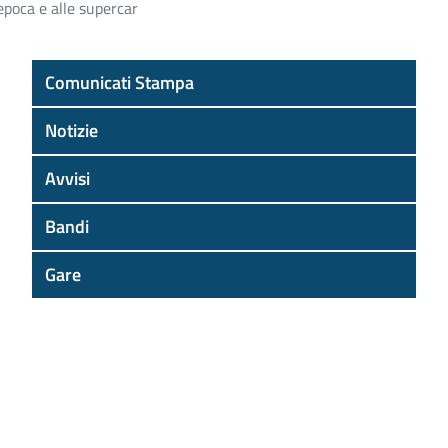
’epoca e alle supercar
Comunicati Stampa
Notizie
Avvisi
Bandi
Gare