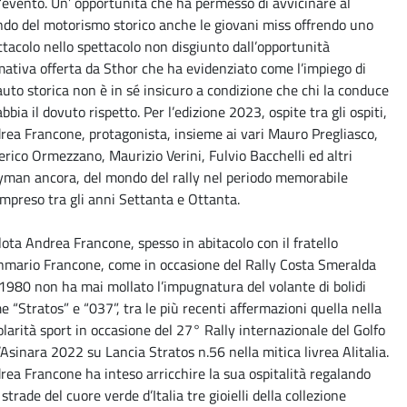
l’evento. Un’ opportunità che ha permesso di avvicinare al
do del motorismo storico anche le giovani miss offrendo uno
ttacolo nello spettacolo non disgiunto dall’opportunità
mativa offerta da Sthor che ha evidenziato come l’impiego di
auto storica non è in sé insicuro a condizione che chi la conduce
bbia il dovuto rispetto. Per l’edizione 2023, ospite tra gli ospiti,
rea Francone, protagonista, insieme ai vari Mauro Pregliasco,
erico Ormezzano, Maurizio Verini, Fulvio Bacchelli ed altri
lyman ancora, del mondo del rally nel periodo memorabile
ompreso tra gli anni Settanta e Ottanta.
ilota Andrea Francone, spesso in abitacolo con il fratello
nmario Francone, come in occasione del Rally Costa Smeralda
 1980 non ha mai mollato l’impugnatura del volante di bolidi
e “Stratos” e “037”, tra le più recenti affermazioni quella nella
olarità sport in occasione del 27° Rally internazionale del Golfo
’Asinara 2022 su Lancia Stratos n.56 nella mitica livrea Alitalia.
rea Francone ha inteso arricchire la sua ospitalità regalando
 strade del cuore verde d’Italia tre gioielli della collezione