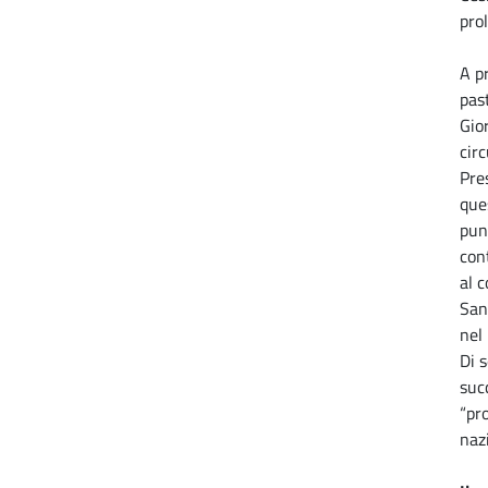
pro
A p
past
Gior
cir
Pre
que
pun
cont
al c
San
nel
Di 
suc
“pr
naz