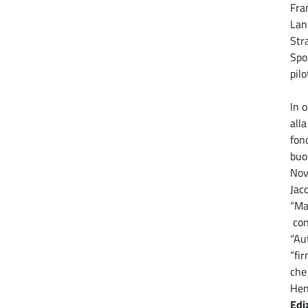
Fra
Lan
Str
Spo
pil
In 
all
fon
buo
Nov
Jac
“Ma
con
“Au
“fi
che
Hen
Edi