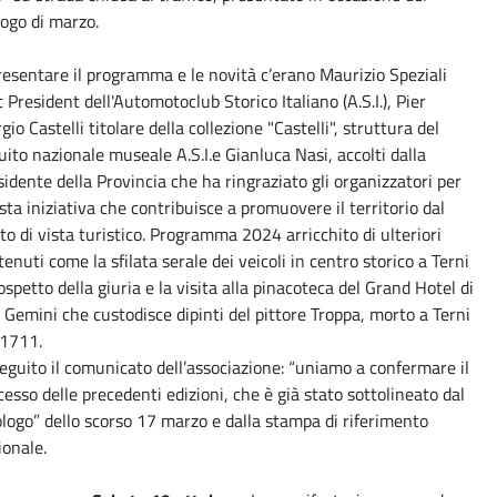
logo di marzo.
resentare il programma e le novità c’erano Maurizio Speziali
 President dell'Automotoclub Storico Italiano (A.S.I.), Pier
gio Castelli titolare della collezione "Castelli", struttura del
cuito nazionale museale A.S.I.e Gianluca Nasi, accolti dalla
sidente della Provincia che ha ringraziato gli organizzatori per
sta iniziativa che contribuisce a promuovere il territorio dal
to di vista turistico. Programma 2024 arricchito di ulteriori
enuti come la sfilata serale dei veicoli in centro storico a Terni
ospetto della giuria e la visita alla pinacoteca del Grand Hotel di
 Gemini che custodisce dipinti del pittore Troppa, morto a Terni
 1711.
seguito il comunicato dell’associazione: “uniamo a confermare il
cesso delle precedenti edizioni, che è già stato sottolineato dal
ologo” dello scorso 17 marzo e dalla stampa di riferimento
ionale.