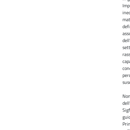
Imp
ined
mat
defi
ass
dell
sett
ras
cap
con
per
susc
Non
del
Sigf
gui
Pri