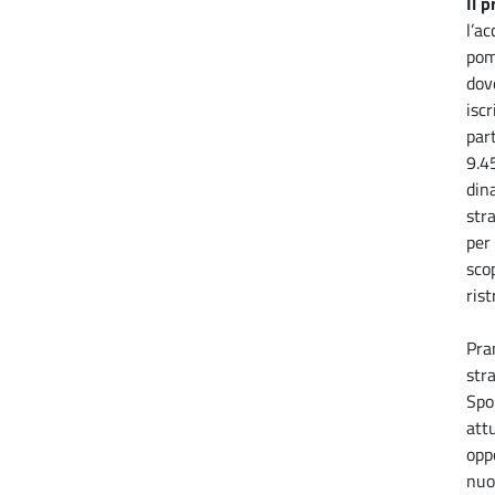
Il 
l’a
pom
dove
iscr
part
9.45
din
str
per 
sco
rist
Pra
str
Spo
attu
opp
nuo