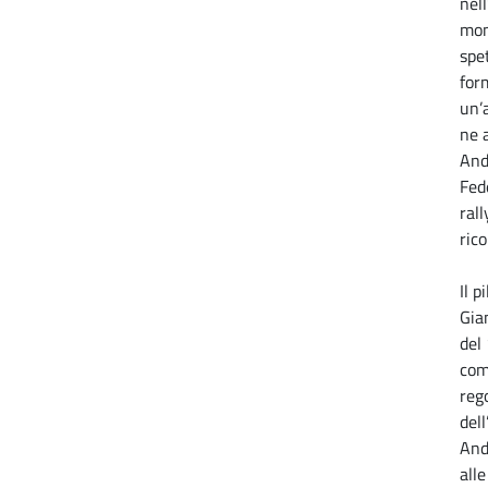
nel
mon
spe
for
un’
ne a
And
Fed
ral
ric
Il p
Gia
del
com
reg
dell
And
alle