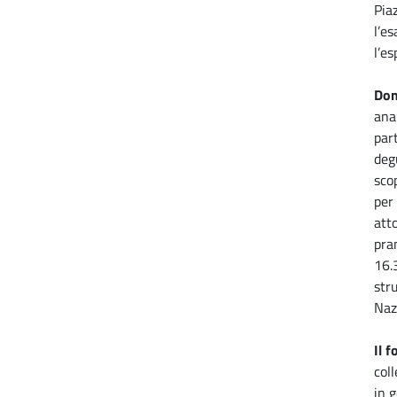
Pia
l’e
l’e
Dom
ana
par
deg
sco
per
atto
pra
16.3
str
Naz
Il 
col
in 