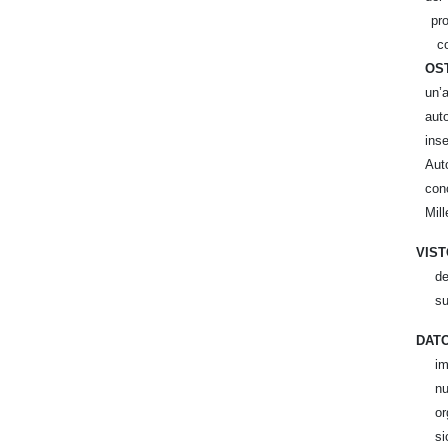
pro
con
OS
un’
aut
ins
Aut
con
Mill
VIS
d
su
DAT
im
nu
or
si