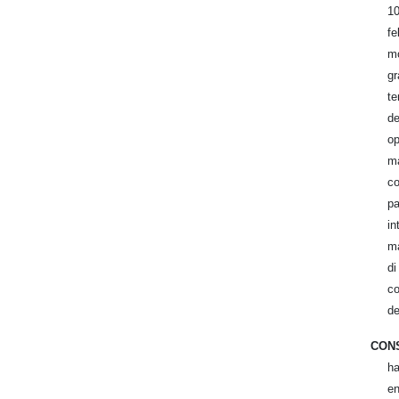
1
f
mo
g
te
de
op
m
co
pa
i
ma
di
c
de
CON
ha
en