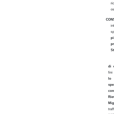
ri
os
CON
i
sp
p
p
St
si
di 
fini
lo
spe
con
Ri
Mi
tra