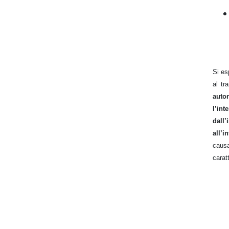
Si es
al tr
auto
l’i
dall
all’
cau
carat