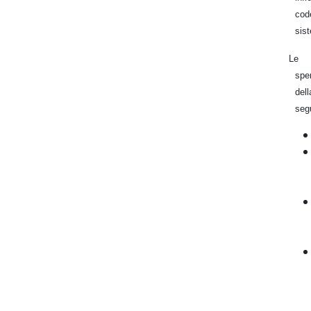
cod
sist
Le S
spe
del
segu