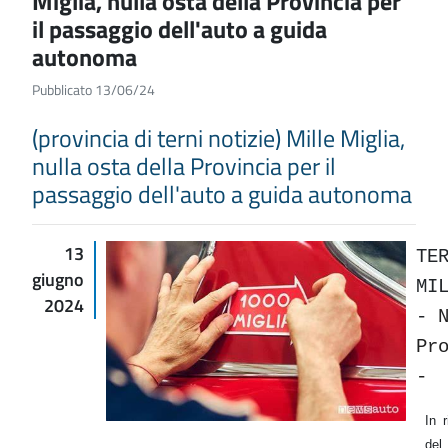
Miglia, nulla osta della Provincia per
il passaggio dell'auto a guida
autonoma
Pubblicato 13/06/24
(provincia di terni notizie) Mille Miglia,
nulla osta della Provincia per il
passaggio dell'auto a guida autonoma
13
TE
giugno
MI
2024
-
Pr
-
In 
d