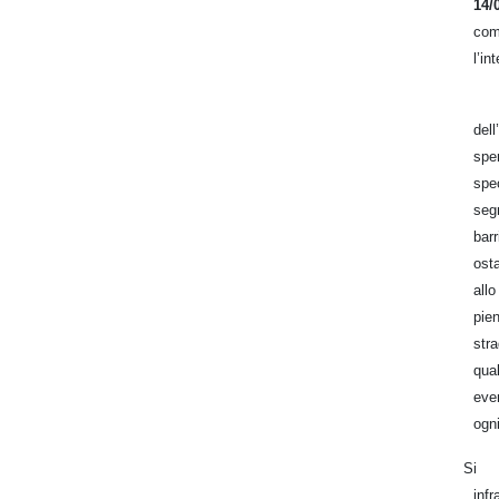
14/
com
l’in
del
spe
sp
segn
bar
ost
all
pie
str
qua
eve
ogn
Si 
inf