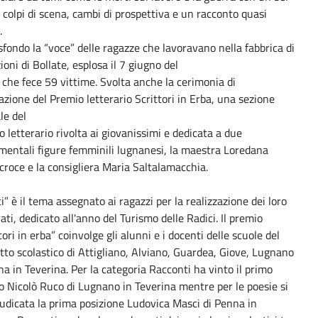
 colpi di scena, cambi di prospettiva e un racconto quasi
e.
sfondo la “voce” delle ragazze che lavoravano nella fabbrica di
oni di Bollate, esplosa il 7 giugno del
che fece 59 vittime. Svolta anche la cerimonia di
zione del Premio letterario Scrittori in Erba, una sezione
le del
 letterario rivolta ai giovanissimi e dedicata a due
mentali figure femminili lugnanesi, la maestra Loredana
roce e la consigliera Maria Saltalamacchia.
i” è il tema assegnato ai ragazzi per la realizzazione dei loro
ati, dedicato all'anno del Turismo delle Radici. Il premio
tori in erba” coinvolge gli alunni e i docenti delle scuole del
tto scolastico di Attigliano, Alviano, Guardea, Giove, Lugnano
a in Teverina. Per la categoria Racconti ha vinto il primo
o Nicolò Ruco di Lugnano in Teverina mentre per le poesie si
udicata la prima posizione Ludovica Masci di Penna in