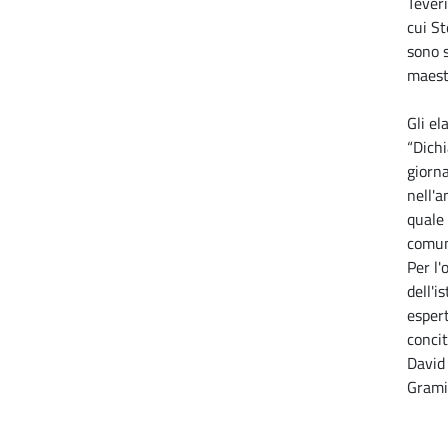
Teveri
cui S
sono s
maest
Gli el
“Dich
giorna
nell'a
quale 
comun
Per l'
dell'i
espert
concit
David 
Grami