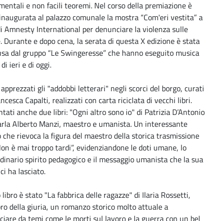
entali e non facili teoremi. Nel corso della premiazione è
 inaugurata al palazzo comunale la mostra “Com'eri vestita” a
i Amnesty International per denunciare la violenza sulle
 Durante e dopo cena, la serata di questa X edizione è stata
usa dal gruppo “Le Swingeresse” che hanno eseguito musica
di ieri e di oggi.
apprezzati gli "addobbi letterari" negli scorci del borgo, curati
ncesca Capalti, realizzati con carta riciclata di vecchi libri.
tati anche due libri: "Ogni altro sono io" di Patrizia D’Antonio
arla Alberto Manzi, maestro e umanista. Un interessante
 che rievoca la figura del maestro della storica trasmissione
on è mai troppo tardi”, evidenziandone le doti umane, lo
dinario spirito pedagogico e il messaggio umanista che la sua
ci ha lasciato.
o libro è stato "La fabbrica delle ragazze" di Ilaria Rossetti,
o della giuria, un romanzo storico molto attuale a
iare da temi come le morti sul lavoro e la guerra con un bel