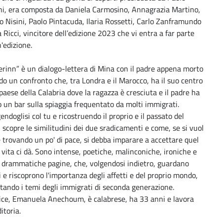
ni, era composta da Daniela Carmosino, Annagrazia Martino,
o Nisini, Paolo Pintacuda, Ilaria Rossetti, Carlo Zanframundo
 Ricci, vincitore dell’edizione 2023 che vi entra a far parte
n'edizione.
erinn” è un dialogo-lettera di Mina con il padre appena morto
o un confronto che, tra Londra e il Marocco, ha il suo centro
paese della Calabria dove la ragazza è cresciuta e il padre ha
 un bar sulla spiaggia frequentato da molti immigrati.
endoglisi col tu e ricostruendo il proprio e il passato del
 scopre le similitudini dei due sradicamenti e come, se si vuol
 trovando un po' di pace, si debba imparare a accettare quel
 vita ci dà. Sono intense, poetiche, malinconiche, ironiche e
a drammatiche pagine, che, volgendosi indietro, guardano
 e riscoprono l'importanza degli affetti e del proprio mondo,
tando i temi degli immigrati di seconda generazione.
rice, Emanuela Anechoum, è calabrese, ha 33 anni e lavora
ditoria.