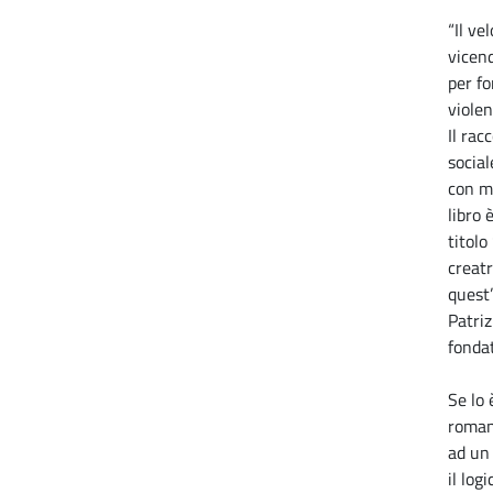
“Il ve
vicen
per fo
violen
Il rac
social
con mo
libro 
titolo
creatr
quest
Patriz
fonda
Se lo
romanz
ad un
il log