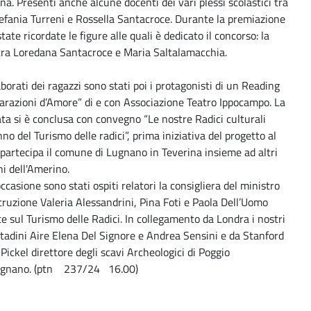
na. Presenti anche alcune docenti dei vari plessi scolastici tra
tefania Turreni e Rossella Santacroce. Durante la premiazione
tate ricordate le figure alle quali è dedicato il concorso: la
ra Loredana Santacroce e Maria Saltalamacchia.
aborati dei ragazzi sono stati poi i protagonisti di un Reading
iarazioni d’Amore” di e con Associazione Teatro Ippocampo. La
ta si è conclusa con convegno “Le nostre Radici culturali
nno del Turismo delle radici”, prima iniziativa del progetto al
partecipa il comune di Lugnano in Teverina insieme ad altri
i dell'Amerino.
occasione sono stati ospiti relatori la consigliera del ministro
struzione Valeria Alessandrini, Pina Foti e Paola Dell’Uomo
e sul Turismo delle Radici. In collegamento da Londra i nostri
tadini Aire Elena Del Signore e Andrea Sensini e da Stanford
Pickel direttore degli scavi Archeologici di Poggio
gnano. (ptn 237/24 16.00)