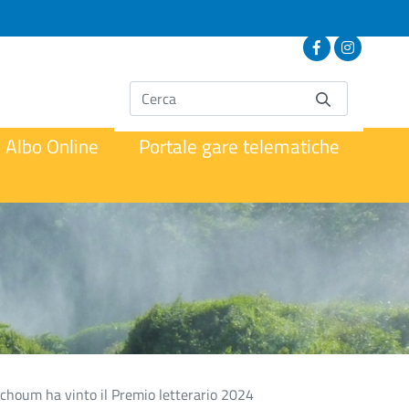
Albo Online
Portale gare telematiche
echoum ha vinto il Premio letterario 2024