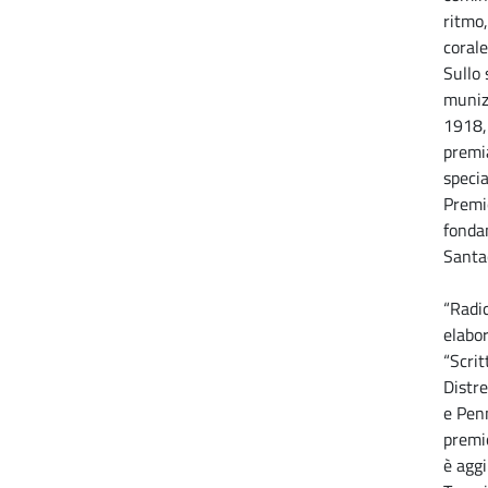
ritmo,
coral
Sullo 
munizi
1918, 
premia
specia
Premio
fonda
Santac
“Radic
elabor
“Scrit
Distre
e Penn
premi
è aggi