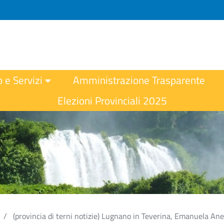
o e Servizi
Amministrazione Trasparente
Elezioni Provinciali 2025
(provincia di terni notizie) Lugnano in Teverina, Emanuela An