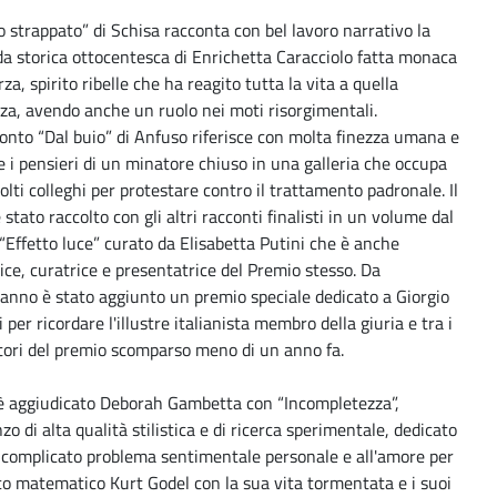
lo strappato” di Schisa racconta con bel lavoro narrativo la
da storica ottocentesca di Enrichetta Caracciolo fatta monaca
rza, spirito ribelle che ha reagito tutta la vita a quella
za, avendo anche un ruolo nei moti risorgimentali.
conto “Dal buio” di Anfuso riferisce con molta finezza umana e
e i pensieri di un minatore chiuso in una galleria che occupa
lti colleghi per protestare contro il trattamento padronale. Il
è stato raccolto con gli altri racconti finalisti in un volume dal
 “Effetto luce” curato da Elisabetta Putini che è anche
ice, curatrice e presentatrice del Premio stesso. Da
’anno è stato aggiunto un premio speciale dedicato a Giorgio
i per ricordare l'illustre italianista membro della giuria e tra i
tori del premio scomparso meno di un anno fa.
 è aggiudicato Deborah Gambetta con “Incompletezza”,
o di alta qualità stilistica e di ricerca sperimentale, dedicato
 complicato problema sentimentale personale e all'amore per
ico matematico Kurt Godel con la sua vita tormentata e i suoi