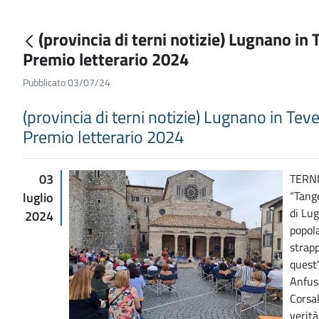
(provincia di terni notizie) Lugnano i
Premio letterario 2024
Pubblicato 03/07/24
(provincia di terni notizie) Lugnano in Te
Premio letterario 2024
03
TERNI
“Tange
luglio
di Lug
2024
popola
strapp
quest'
Anfuso
Corsal
verità