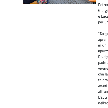
Petro
Giorgi
e Luca
per u
“Tang
aprend
in un 
aperto
Rivolg
padre,
vivere
che la
talor
avanti
affron
L'aut
nell'e