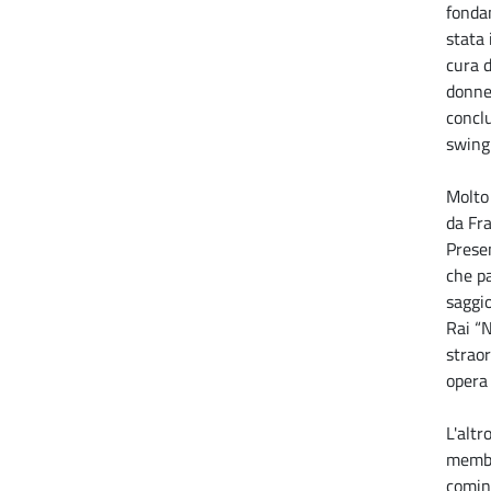
fondam
stata
cura d
donne.
concl
swing 
Molto 
da Fra
Presen
che p
saggio
Rai “N
straor
opera 
L'altr
membr
cominc