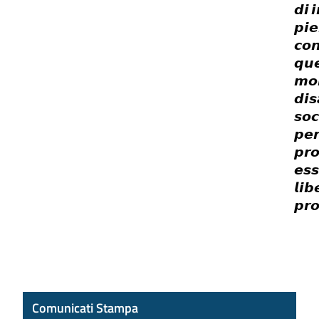
𝙙𝙞

𝙥𝙞
𝙘𝙤
𝙦𝙪𝙚
𝙢𝙤
𝙙𝙞𝙨
𝙨𝙤𝙘
𝙥𝙚
𝙥𝙧
𝙚𝙨𝙨
𝙡𝙞𝙗
𝙥𝙧𝙤
Comunicati Stampa