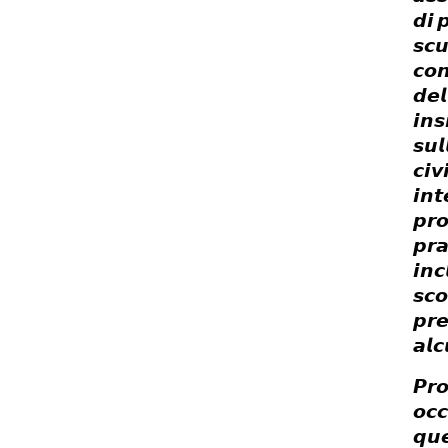
𝙙𝙞

𝙨𝙘𝙪
𝙘𝙤
𝙙𝙚𝙡
𝙞𝙣
𝙨𝙪𝙡
𝙘𝙞𝙫
𝙞𝙣𝙩
𝙥𝙧𝙤
𝙥𝙧𝙖
𝙞𝙣𝙘
𝙨𝙘𝙤
𝙥𝙧𝙚
𝙖𝙡
𝙋𝙧𝙤
𝙤𝙘𝙘
𝙦𝙪