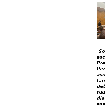
𝙎𝙤
"
𝙖𝙨𝙘
𝙋𝙧
𝙋𝙚
𝙖𝙨𝙨
𝙛𝙖
𝙙𝙚𝙡
𝙣𝙖𝙯
𝙙𝙞𝙨
𝙖𝙨