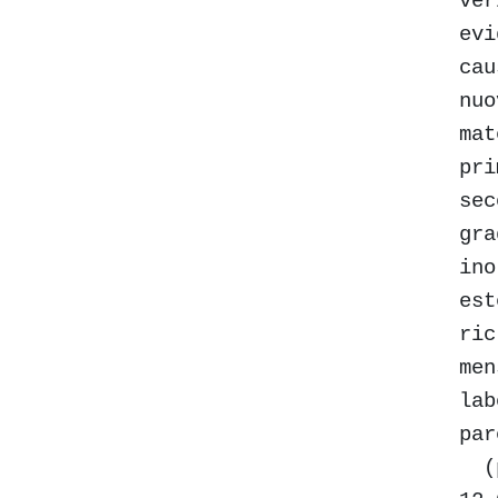
ver
evi
cau
nuo
mat
pri
sec
gra
ino
est
ric
men
lab
par
(