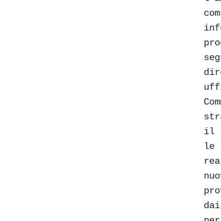
com
inf
pro
seg
dir
uff
Com
str
il 
le 
rea
nuo
pro
dai
per