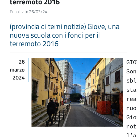
terremoto 2016
Pubblicato 26/03/24
(provincia di terni notizie) Giove, una
nuova scuola con i fondi per il
terremoto 2016
26
GIO
marzo
Son
2024
sbl
sta
rea
nuo
Gio
not
l’a