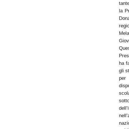
tante
la P
Dona
re
Mel
Gio
Ques
Pres
ha f
gli 
pe
disp
scol
sott
dell
nell
nazi