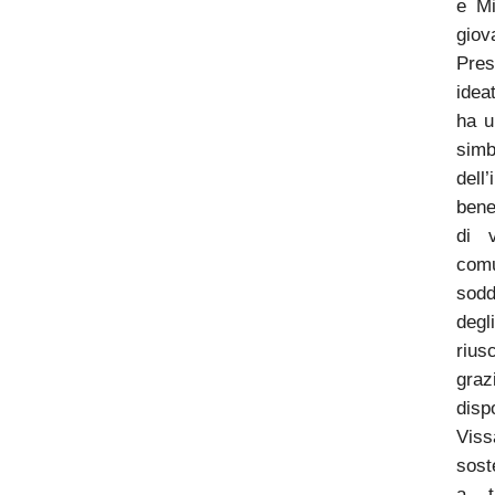
e Mi
gio
Pre
idea
ha u
sim
del
bene
di 
com
sodd
deg
rius
gr
disp
Viss
sost
a t