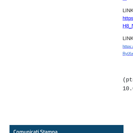
LINK
http
H8_
LIN
https
RytX
(p
10.
Comunicati Stampa