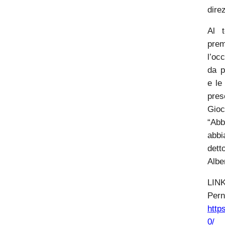
dire
Al 
pre
l’oc
da p
e le
pre
Gi
“Ab
abbi
dett
Albe
LIN
Per
http
0/