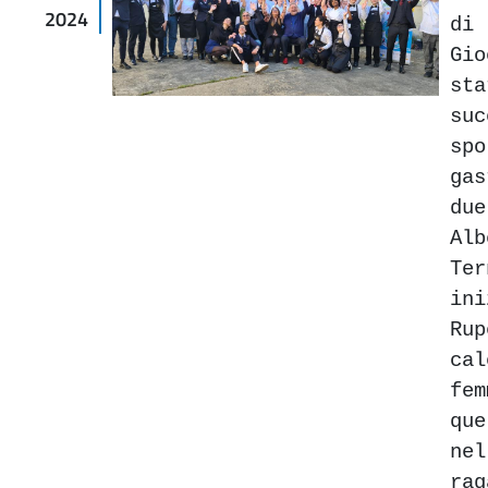
2024
di
Gio
st
su
spo
ga
d
Al
Te
ini
Ru
cal
fe
que
ne
ra