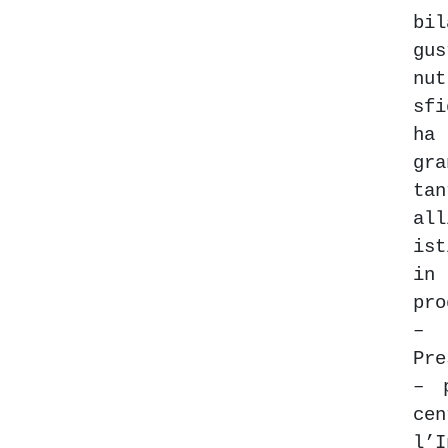
bi
gu
nu
sfi
ha
gr
ta
al
is
in
pro
– 
Pre
– 
cen
l’I