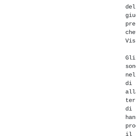
de
giu
pr
ch
Vis
Gl
so
ne
di
all
te
di
ha
pro
i