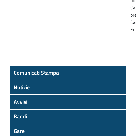
pr
Ca
pr
Ca
Em
Comunicati Stampa
Notizie
Avvisi
Bandi
Gare