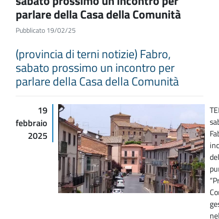
sabato prossimo un incontro per
parlare della Casa della Comunità
Pubblicato 19/02/25
(provincia di terni notizie) Fabro,
sabato prossimo un incontro per
parlare della Casa della Comunità
19
TE
sa
febbraio
Fa
2025
in
de
pu
“P
Co
ge
nel