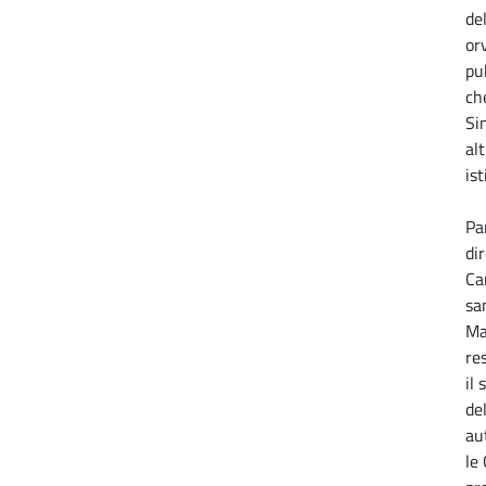
del
or
pu
ch
Si
al
ist
Pa
dir
Car
sa
Ma
re
il
de
au
le