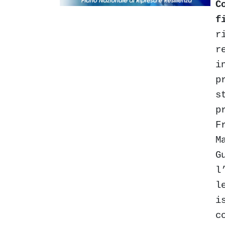
C
f
r
r
i
p
s
p
F
M
G
l
l
i
c