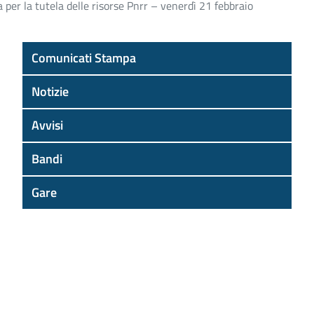
 per la tutela delle risorse Pnrr – venerdì 21 febbraio
Comunicati Stampa
Notizie
Avvisi
Bandi
Gare