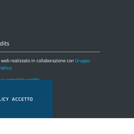
dits
 web realizzato in collaborazione con
Gruppo
matica
nco completo credits
LICY
ACCETTO