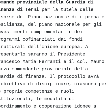
omando provinciale della Guardia di
inanza di Terni
per la tutela delle
isorse del Piano nazionale di ripresa e
esilienza, del piano nazionale per gli
nvestimenti complementari e dei
rogrammi cofinanziati dai fondi
trutturali dell’Unione europea
. A
resentarlo saranno il Presidente
rancesco Maria Ferranti e il col. Mauro
arzo comandante provinciale della
uardia di finanza.
Il protocollo avrà
’obiettivo di disciplinare, ciascuno per
e proprie competenze e ruoli
stituzionali, le modalità di
oordinamento e cooperazione idonee a