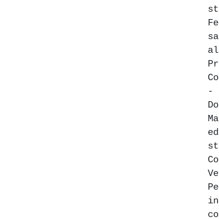
s
Fe
s
al
P
C
-
Do
M
e
s
C
Ve
P
in
c