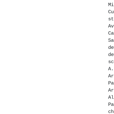
M
C
s
Av
Ca
Sa
d
d
sc
A.
Ar
P
A
A
P
ch