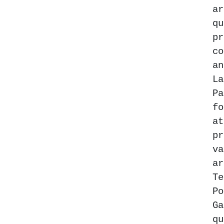
a
qu
pr
c
a
L
Pa
fo
a
p
v
ar
T
Po
G
qu