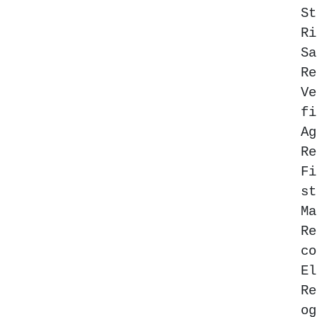
S
R
S
Re
Ve
fi
Ag
Re
F
st
Ma
Re
c
E
Re
o