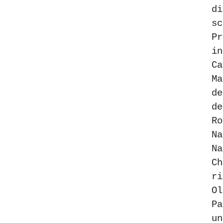
d
sc
Pr
i
C
M
d
de
Ro
Na
N
Ch
r
Ol
P
un