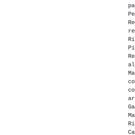
p
Pe
Re
r
R
Pi
Re
al
M
c
a
Ga
M
R
Ca