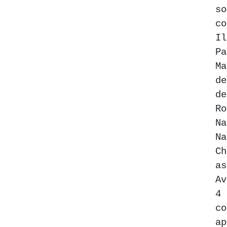
s
c
I
P
M
d
de
Ro
Na
N
Ch
as
A
4
co
ap