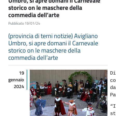
Umbro, si apre domani il Carnevale
storico on le maschere della
commedia dell’arte
Pubblicato 19/01/24
(provincia di terni notizie) Avigliano
Umbro, si apre domani il Carnevale
storico on le maschere della
commedia dell’arte
19
D
gennaio
c
2024
da
Pa
“
s