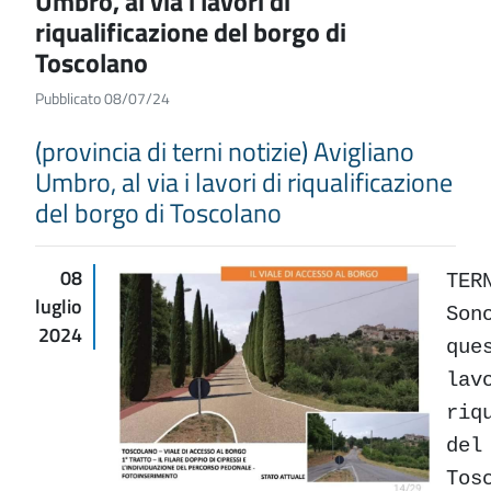
Umbro, al via i lavori di
riqualificazione del borgo di
Toscolano
Pubblicato 08/07/24
(provincia di terni notizie) Avigliano
Umbro, al via i lavori di riqualificazione
del borgo di Toscolano
08
TER
luglio
Son
2024
que
lav
riq
del
Tos