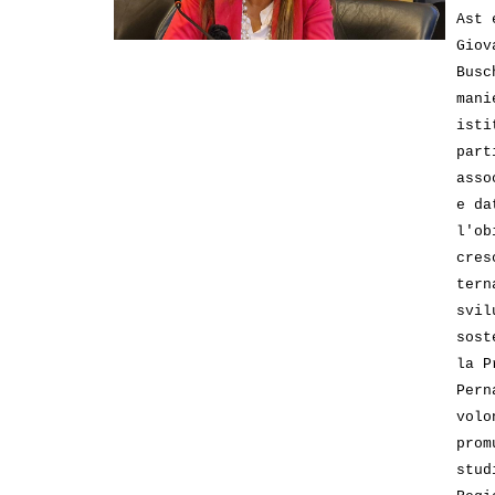
Ast 
Giov
Busc
mani
isti
part
asso
e da
l'ob
cres
tern
svil
sost
la P
Pern
volo
prom
stud