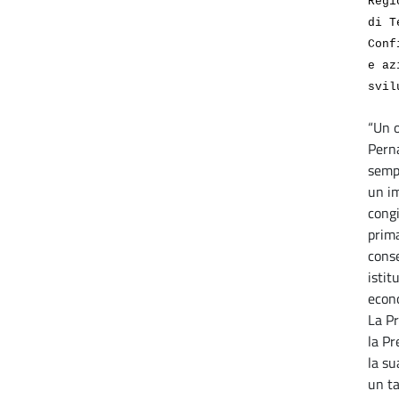
Regi
di T
Conf
e az
svil
“Un o
Perna
sempr
un i
cong
prim
conse
istit
econo
La P
la Pr
la su
un ta