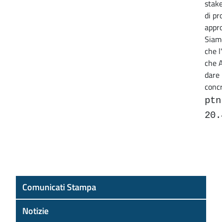
stake
di pr
appro
Siamo
che l
che A
dare 
concr
pt
20.
Comunicati Stampa
Notizie