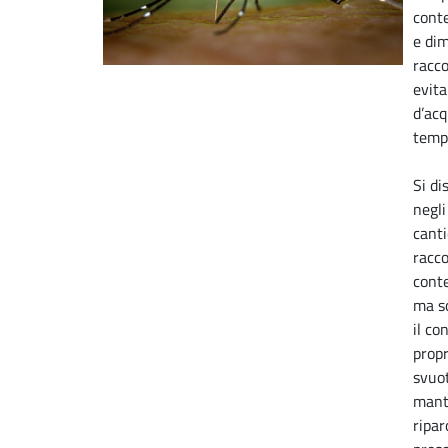
conte
e dim
racco
evita
d’ac
temp
Si di
negli
canti
racco
cont
ma s
il co
propr
svuo
mante
ripar