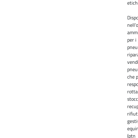
etich
Dispo
nell’
ammin
per i
pneum
ripar
vendi
pneum
che p
respo
rotta
stocc
recup
rifiu
gesti
equin
(ptn