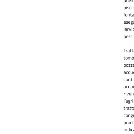
pros
pisci
fonta
esegu
larvi
pesci
Tratt
tombi
pozze
acque
contr
acqui
riven
l’agr
trat
congr
prodo
indic