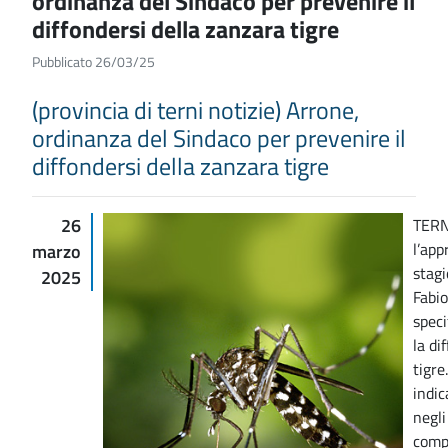
ordinanza del Sindaco per prevenire il
diffondersi della zanzara tigre
Pubblicato 26/03/25
(provincia di terni notizie) Arrone,
ordinanza del Sindaco per prevenire il
diffondersi della zanzara tigre
26
TERN
l’app
marzo
stagi
2025
Fabio
speci
la di
tigre
indi
negli
compr