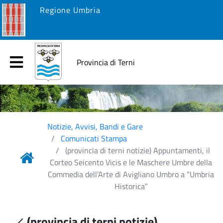
Regione Umbria
Provincia di Terni
Notizie, Avvisi, Bandi e Gare
Comunicati Stampa
(provincia di terni notizie) Appuntamenti, il
Corteo Seicento Vicis e le Maschere Umbre della
Commedia dell’Arte di Avigliano Umbro a “Umbria
Historica”
(provincia di terni notizie)