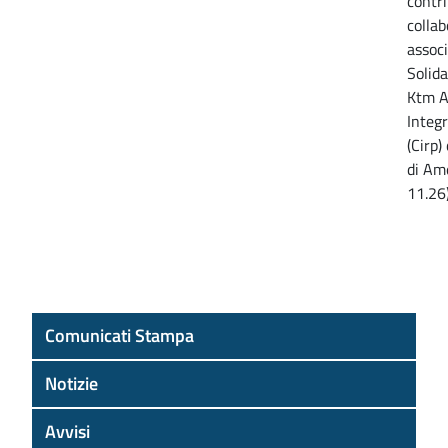
contri
collab
assoc
Solida
Ktm A
Integr
(Cirp)
di Am
11.26
Comunicati Stampa
Notizie
Avvisi