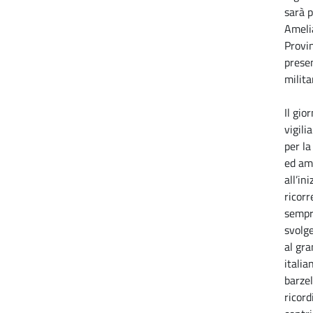
sarà p
Ameli
Provin
presen
milita
Il gio
vigili
per l
ed am
all’in
ricorr
sempre
svolg
al gr
italia
barzel
ricord