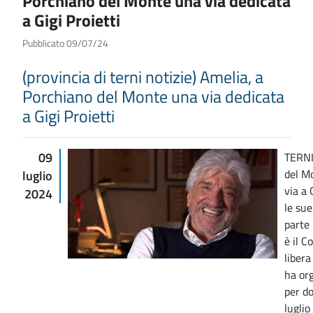
Porchiano del Monte una via dedicata
a Gigi Proietti
Pubblicato 09/07/24
(provincia di terni notizie) Amelia, a
Porchiano del Monte una via dedicata
a Gigi Proietti
09
TERNI
del M
luglio
via a 
2024
le sue
parte
è il C
libera
ha or
per d
luglio